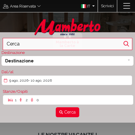
Scrivici
IT
Area Riservata
Mamberto à
la Carte
Destinazione
Destinazione
Dal/al
9 ago, 2026
- 10 ago, 2026
Stanze/Ospiti
1
2
0
Cerca
LE NOSTRE VACANZE !