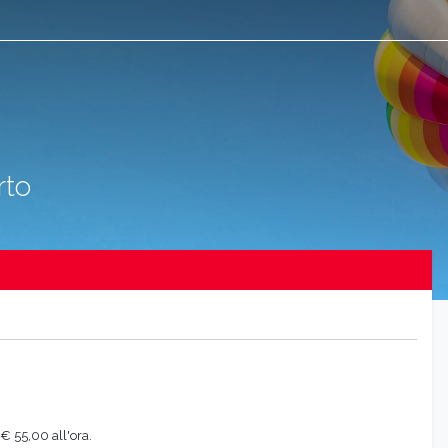
rto
€ 55,00 all'ora.