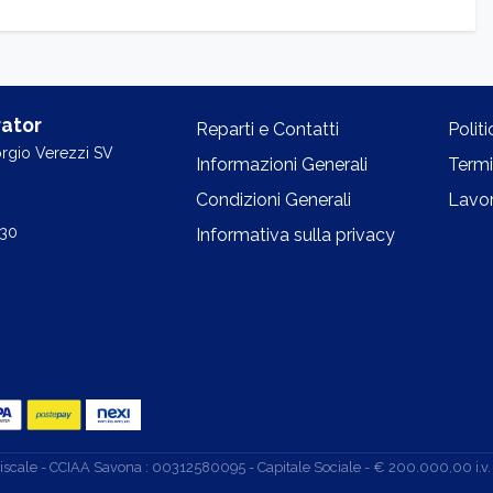
ator
Reparti e Contatti
Polit
orgio Verezzi SV
Informazioni Generali
Termi
Condizioni Generali
Lavor
.30
Informativa sulla privacy
d. Fiscale - CCIAA Savona : 00312580095 - Capitale Sociale - € 200.000,00 i