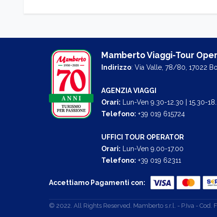
Mamberto Viaggi-Tour Oper
Indirizzo
: Via Valle, 78/80, 17022 B
AGENZIA VIAGGI
Orari:
Lun-Ven 9.30-12.30 | 15.30-18
Telefono:
+39 019 615724
UFFICI TOUR OPERATOR
Orari:
Lun-Ven 9.00-17.00
Telefono:
+39 019 62311
Accettiamo Pagamenti con:
© 2022. All Rights Reserved. Mamberto s.r.l. - P.Iva - Co