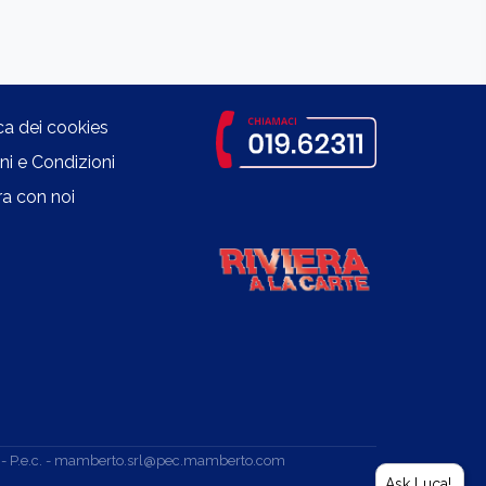
ica dei cookies
ni e Condizioni
a con noi
.v. - P.e.c. - mamberto.srl@pec.mamberto.com
Ask Luca!