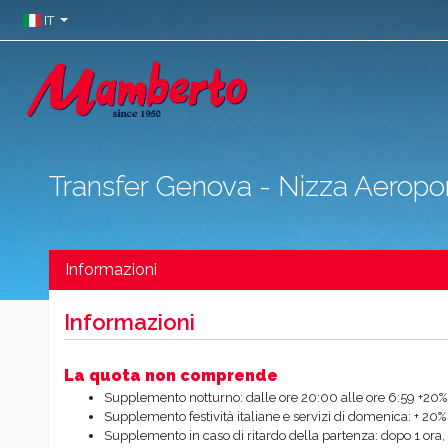
IT
Transfer Genova - Nizza Aeropo
Informazioni
Informazioni
La quota non comprende
Supplemento notturno: dalle ore 20:00 alle ore 6:59 +20%
Supplemento festività italiane e servizi di domenica: + 20%
Supplemento in caso di ritardo della partenza: dopo 1 ora, 