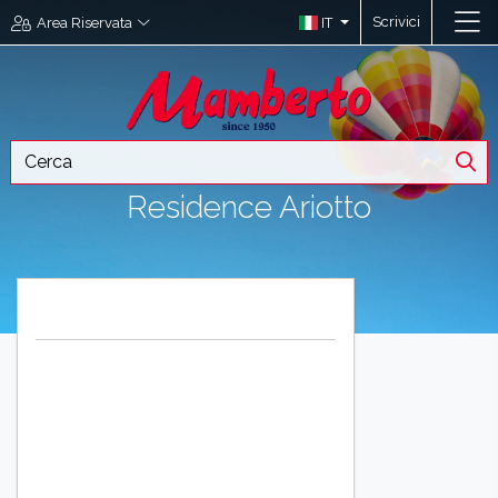
Scrivici
IT
Area Riservata
Residence Ariotto