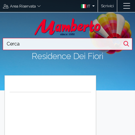
Scrivici
IT
Area Riservata
Residence Dei Fiori