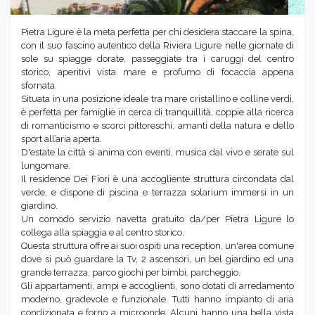
Pietra Ligure è la meta perfetta per chi desidera staccare la spina,
con il suo fascino autentico della Riviera Ligure nelle giornate di
sole su spiagge dorate, passeggiate tra i caruggi del centro
storico, aperitivi vista mare e profumo di focaccia appena
sfornata.
Situata in una posizione ideale tra mare cristallino e colline verdi,
è perfetta per famiglie in cerca di tranquillità, coppie alla ricerca
di romanticismo e scorci pittoreschi, amanti della natura e dello
sport all’aria aperta.
D'estate la città si anima con eventi, musica dal vivo e serate sul
lungomare.
Il residence Dei Fiori è una accogliente struttura circondata dal
verde, e dispone di piscina e terrazza solarium immersi in un
giardino.
Un comodo servizio navetta gratuito da/per Pietra Ligure lo
collega alla spiaggia e al centro storico.
Questa struttura offre ai suoi ospiti una reception, un'area comune
dove si può guardare la Tv, 2 ascensori, un bel giardino ed una
grande terrazza, parco giochi per bimbi, parcheggio.
Gli appartamenti, ampi e accoglienti, sono dotati di arredamento
moderno, gradevole e funzionale. Tutti hanno impianto di aria
condizionata e forno a microonde. Alcuni hanno una bella vista