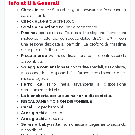
Info utili & Generali
Check in
dalle 16:00 alle 19:00, avvisare la Reception in
caso di ritardo.
Check out
entro le ore 10:00.
Servizio colazione
nel bar, a pagamento.
Piscina
aperta circa da Pasqua a fine stagione (condizioni
meteo permettendo), con acqua dolce, di 15 m x 7 m, con
una sezione dedicata ai bambini. La profondità massima
della piscina è di 140 cm.
Piccola area
wellness disponibile per i clienti secondo
disponibilità.
Spiaggia convenzionata
con tariffe speciali, su richiesta,
a seconda della disponibilità all'arrivo, non disponibile nel
mese di agosto.
Ferro da stiro
nella lavanderia a disposizione
gratuitamente dei clienti.
La biancheria per la cucina non è disponibile.
RISCALDAMENTO NON DISPONIBILE
Canali TV
per bambini.
Area giochi
all'aperto.
Area giochi
al coperto.
Servizio baby-sitter
su richiesta
a pagamento secondo
disponibilità.