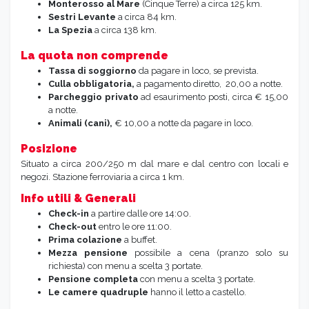
Monterosso al Mare
(Cinque Terre) a circa 125 km.
Sestri Levante
a circa 84 km.
La Spezia
a circa 138 km.
La quota non comprende
Tassa di soggiorno
da pagare in loco, se prevista.
Culla obbligatoria,
a pagamento diretto, 20,00 a notte.
Parcheggio privato
ad esaurimento posti, circa € 15,00
a notte.
Animali (cani),
€ 10,00 a notte da pagare in loco.
Posizione
Situato a circa 200/250 m dal mare e dal centro con locali e
negozi. Stazione ferroviaria a circa 1 km.
Info utili & Generali
Check-in
a partire dalle ore 14:00.
Check-out
entro le ore 11:00.
Prima colazione
a buffet.
Mezza pensione
possibile a cena (pranzo solo su
richiesta) con menu a scelta 3 portate.
Pensione completa
con menu a scelta 3 portate.
Le camere quadruple
hanno il letto a castello.