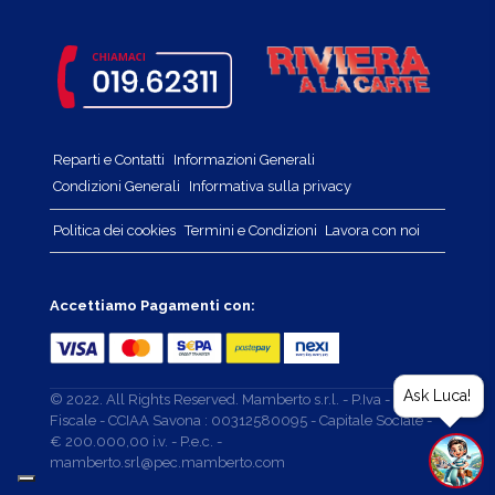
Reparti e Contatti
Informazioni Generali
Condizioni Generali
Informativa sulla privacy
Politica dei cookies
Termini e Condizioni
Lavora con noi
Accettiamo Pagamenti con:
Ask Luca!
© 2022. All Rights Reserved. Mamberto s.r.l. - P.Iva - Cod.
Fiscale - CCIAA Savona : 00312580095 - Capitale Sociale -
€ 200.000,00 i.v. - P.e.c. -
mamberto.srl@pec.mamberto.com