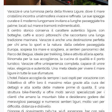
Varazze è una luminosa perla della Riviera Ligure, dove il mare
cristallino incontra un’atmosfera vivace e raffinata. Le sue spiagge
curate e il moderno lungomare invitano a lunghe passeggiate tra
palme, locali sul mare e tramonti indimenticabili.
Il centro storico conserva il carattere autentico ligure, con
botteghe, caffè e scorci pittoreschi che raccontano una lunga
tradizione marinara. Varazze è anche una destinazione perfetta
per chi ama lo sport e la natura: dalla celebre passeggiata
Europa, sospesa tra mare e scogliera, ai sentieri panoramici del
Parco del Beigua, ideale per trekking, bike e attività all’aria aperta.
Rinomata per la sua accoglienza, la cucina di qualità e il porto
turistico, Varazze offre un’esperienza completa, capace di unire
relax, eleganza e autenticità. Una meta ideale per vivere il mare
ligure in tutte le sue sfumature.
L'hotel Palace accoglie da sempre i suoi ospiti per vocazione con
l'obiettivo di offrir loro il massimo relax grazie alla cura dei
dettagli e alla scelta delle materie prime di qualità. È una
struttura bike-friendly e offre molti servizi specializzati per i
clienti che amano la mountain bike e desiderano godere dei
meravigliosi paesaggi e numerosi sentieri liguri, molto vari per
difficoltà, distanza e dislivello.
Dispone di ricevimento 24h/24, wi-fi, ascensore, bar con sala