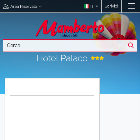
Scrivici
IT
Area Riservata
Hotel Palace