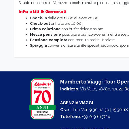
Situato nel centro di Varazze, a pochi minuti a piedi dalla spiaggia
Info utili & Generali
Check-in
dalle ore 12:00 alle ore 20:00.
Check-out
entro le ore 10:00.
Prima
colazione
con buffet dolce e salato.
Mezza
pensione
possibile a pranzo e cena, menu a scelta
Pensione completa
con menu a scelta, insalate.
Spiaggia
convenzionata a tariffe speciali secondo disponib
Mamberto Viaggi-Tour Oper
Indirizzo
: Via Valle, 78/80, 17022 B
AGENZIA VIAGGI
Orari:
Lun-Ven 9.30-12.30 | 15.30-18
Telefono:
+39 019 615724