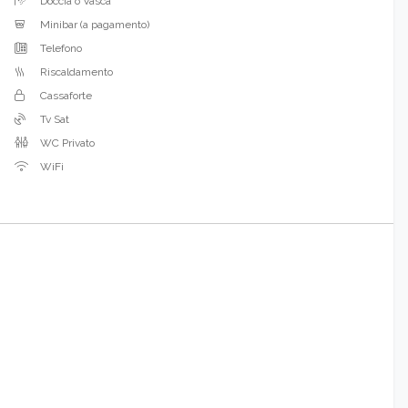
Doccia o Vasca
Minibar (a pagamento)
Telefono
Riscaldamento
Cassaforte
Tv Sat
WC Privato
WiFi