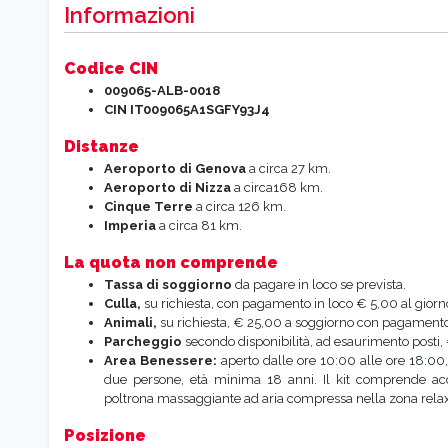
Informazioni
Codice CIN
009065-ALB-0018
CIN
IT009065A1SGFY93J4
Distanze
Aeroporto di Genova
a circa 27 km.
Aeroporto di Nizza
a circa168 km.
Cinque Terre
a circa 126 km.
Imperia
a circa 81 km.
La quota non comprende
Tassa di soggiorno
da pagare in loco se prevista.
Culla,
su richiesta, con pagamento in loco € 5,00 al giorn
Animali,
su richiesta, € 25,00 a soggiorno con pagamento
Parcheggio
secondo disponibilità, ad esaurimento posti,
Area Benessere:
aperto dalle ore 10:00 alle ore 18:00,
due persone, età minima 18 anni. Il kit comprende acc
poltrona massaggiante ad aria compressa nella zona relax,
Posizione