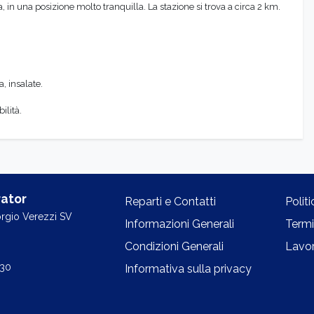
, in una posizione molto tranquilla. La stazione si trova a circa 2 km.
, insalate.
ilità.
ator
Reparti e Contatti
Polit
orgio Verezzi SV
Informazioni Generali
Termi
Condizioni Generali
Lavor
.30
Informativa sulla privacy