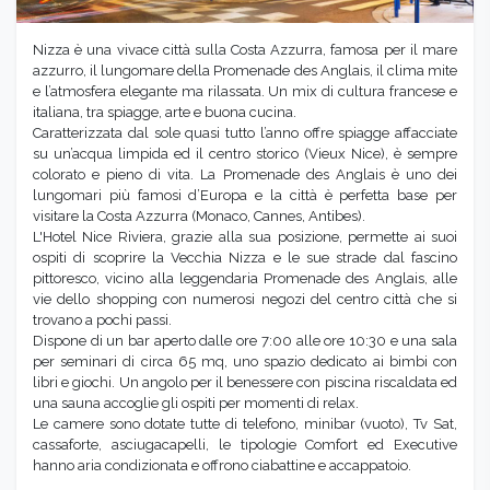
Nizza è una vivace città sulla Costa Azzurra, famosa per il mare
azzurro, il lungomare della Promenade des Anglais, il clima mite
e l’atmosfera elegante ma rilassata. Un mix di cultura francese e
italiana, tra spiagge, arte e buona cucina.
Caratterizzata dal sole quasi tutto l’anno offre spiagge affacciate
su un’acqua limpida ed il centro storico (Vieux Nice), è sempre
colorato e pieno di vita. La Promenade des Anglais è uno dei
lungomari più famosi d’Europa e la città è perfetta base per
visitare la Costa Azzurra (Monaco, Cannes, Antibes).
L'Hotel Nice Riviera, grazie alla sua posizione, permette ai suoi
ospiti di scoprire la Vecchia Nizza e le sue strade dal fascino
pittoresco, vicino alla leggendaria Promenade des Anglais, alle
vie dello shopping con numerosi negozi del centro città che si
trovano a pochi passi.
Dispone di un bar aperto dalle ore 7:00 alle ore 10:30 e una sala
per seminari di circa 65 mq, uno spazio dedicato ai bimbi con
libri e giochi. Un angolo per il benessere con piscina riscaldata ed
una sauna accoglie gli ospiti per momenti di relax.
Le camere sono dotate tutte di telefono, minibar (vuoto), Tv Sat,
cassaforte, asciugacapelli, le tipologie Comfort ed Executive
hanno aria condizionata e offrono ciabattine e accappatoio.