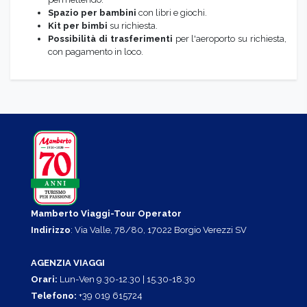
Spazio per bambini
con libri e giochi.
Kit per bimbi
su richiesta.
Possibilità di trasferimenti
per l'aeroporto su richiesta,
con pagamento in loco.
Mamberto Viaggi-Tour Operator
Indirizzo
: Via Valle, 78/80, 17022 Borgio Verezzi SV
AGENZIA VIAGGI
Orari:
Lun-Ven 9.30-12.30 | 15.30-18.30
Telefono:
+39 019 615724