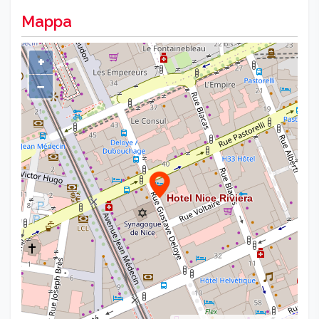
Mappa
+
−