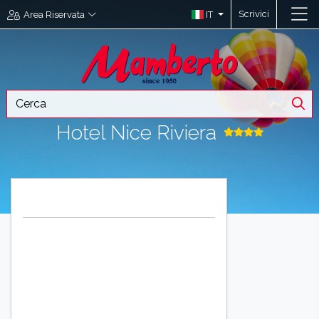
Scrivici
IT
Area Riservata
Hotel Nice Riviera