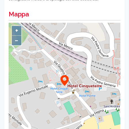
Mappa
+
−