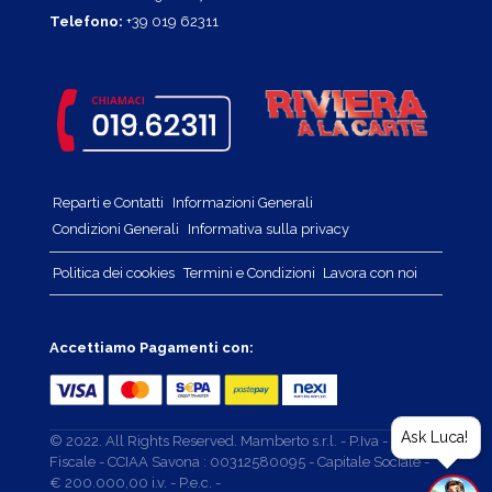
Telefono:
+39 019 62311
Reparti e Contatti
Informazioni Generali
Condizioni Generali
Informativa sulla privacy
Politica dei cookies
Termini e Condizioni
Lavora con noi
Accettiamo Pagamenti con:
Ask Luca!
© 2022. All Rights Reserved. Mamberto s.r.l. - P.Iva - Cod.
Fiscale - CCIAA Savona : 00312580095 - Capitale Sociale -
€ 200.000,00 i.v. - P.e.c. -