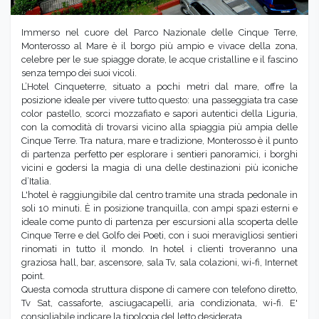
Immerso nel cuore del Parco Nazionale delle Cinque Terre,
Monterosso al Mare è il borgo più ampio e vivace della zona,
celebre per le sue spiagge dorate, le acque cristalline e il fascino
senza tempo dei suoi vicoli.
L’Hotel Cinqueterre, situato a pochi metri dal mare, offre la
posizione ideale per vivere tutto questo: una passeggiata tra case
color pastello, scorci mozzafiato e sapori autentici della Liguria,
con la comodità di trovarsi vicino alla spiaggia più ampia delle
Cinque Terre. Tra natura, mare e tradizione, Monterosso è il punto
di partenza perfetto per esplorare i sentieri panoramici, i borghi
vicini e godersi la magia di una delle destinazioni più iconiche
d’Italia.
L'hotel è raggiungibile dal centro tramite una strada pedonale in
soli 10 minuti. È in posizione tranquilla, con ampi spazi esterni e
ideale come punto di partenza per escursioni alla scoperta delle
Cinque Terre e del Golfo dei Poeti, con i suoi meravigliosi sentieri
rinomati in tutto il mondo. In hotel i clienti troveranno una
graziosa hall, bar, ascensore, sala Tv, sala colazioni, wi-fi, Internet
point.
Questa comoda struttura dispone di camere con telefono diretto,
Tv Sat, cassaforte, asciugacapelli, aria condizionata, wi-fi. E'
consigliabile indicare la tipologia del letto desiderata.