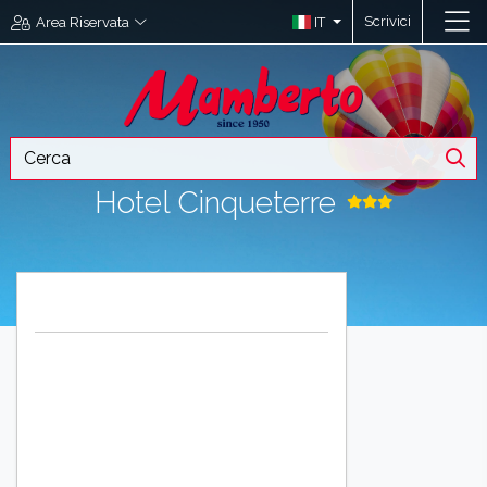
Scrivici
IT
Area Riservata
Hotel Cinqueterre