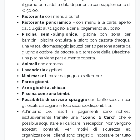
il giorno prima della data di partenza con supplemento di
€ 50,00.
Ristorante
con menu a buffet.
Ristorante panoramico
- con menu à la carte, aperto
dal 1 luglio al 31 agosto, a cena, pagamento sul posto.
Piscina semi-olimpionica,
piscina con zona per
bambini, piscina ondulata a sfioro con cascate d'acqua,
una vasca idromassaggio jacuzzi per 10 persone aperte da
giugno a ottobre; da ottobre, a discrezione della Direzione,
una piscina viene parzialmente coperta.
Animali
non ammessi.
Lavanderia
a gettoni.
Mini market
, bazar da giugno a settembre.
Parco giochi.
Area giochi al chiuso.
Piscina con zona bimbi.
Possibilità di servizio spiaggia
con tariffe speciali per
gli ospiti, da pagare in loco secondo disponibilità.
All'interno del resort i pagamenti sono richiesti
esclusivamente tramite una
“Loano 2 Card”
che è
possibile acquistare e ricaricare in reception. Non vengono
accettati contanti.
Per motivi di sicurezza ed
organizzazione i clienti sono pregati di indossare per tutto