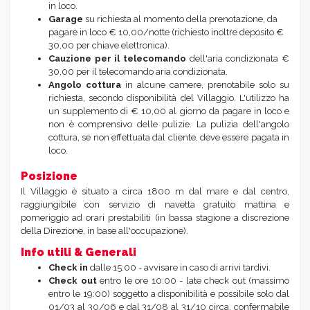
in loco.
Garage
su richiesta al momento della prenotazione, da
pagare in loco € 10,00/notte (richiesto inoltre deposito €
30,00 per chiave elettronica).
Cauzione per il telecomando
dell'aria condizionata €
30,00 per il telecomando aria condizionata.
Angolo cottura
in alcune camere, prenotabile solo su
richiesta, secondo disponibilità del Villaggio. L'utilizzo ha
un supplemento di € 10,00 al giorno da pagare in loco e
non è comprensivo delle pulizie. La pulizia dell'angolo
cottura, se non effettuata dal cliente, deve essere pagata in
loco.
Posizione
Il Villaggio è situato a circa 1800 m dal mare e dal centro,
raggiungibile con servizio di navetta gratuito mattina e
pomeriggio ad orari prestabiliti (in bassa stagione a discrezione
della Direzione, in base all'occupazione).
Info utili & Generali
Check in
dalle 15:00 - avvisare in caso di arrivi tardivi.
Check out
entro le ore 10:00 - late check out (massimo
entro le 19:00) soggetto a disponibilità e possibile solo dal
01/03 al 30/06 e dal 31/08 al 31/10 circa, confermabile