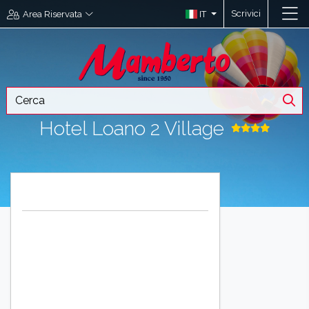
Scrivici
IT
Area Riservata
Hotel Loano 2 Village