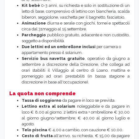
Kit bebè
0-3 anni, su richiesta e solo in sostituzione di un
letto di base, comprensivo di lettino con biancheria, scalda
biberon, seggiolone, vaschetta per il bagnetto, fasciatoio.
Animazione
diurna e serale con giochi, tornei e spettacoli
circa dal 31maggio al 15 settembre.
Parcheggio
pubblico gratuito, adiacente e non custodito,
soggetto a disponibilità.
Due lettini ed un ombrellone inclusi
per camera o
appartamento presso il solarium.
Servizio bus navetta gratuito
, operativo da giugno a
settembre a discrezione della Direzione, che collega ad
orari stabiliti il Villaggio al centro di Loano, mattina e
pomeriggio ad orari prestabiliti (in bassa stagione a
discrezione in base all'occupazione).
La quota non comprende
Tassa di soggiorno
da pagare in loco se prevista.
Lettino extra al solarium
noleggiabile e da pagare in
loco € 8,00 al giorno; 2 lettini extra + ombrellone € 30,00
al giorno giugno/settembre; € 40,00 al giorno luglio e
agosto.
T
elo piscina
€ 4,00 a cambio, con cauzione € 10,00.
Cesto di frutta
all'arrivo, su richiesta, € 15,00 da pagare