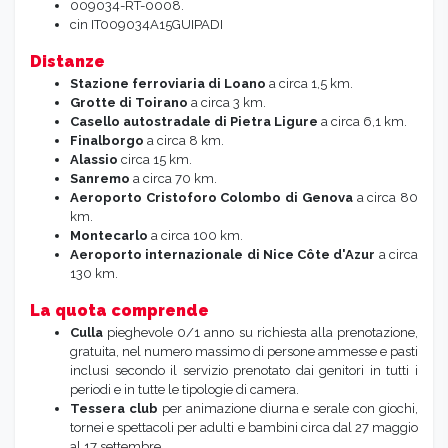
009034-RT-0008.
cin IT009034A15GUIPADI
Distanze
Stazione ferroviaria
di Loano
a circa 1,5 km.
Grotte di Toirano
a circa 3 km.
Casello autostradale di Pietra Ligure
a circa 6,1 km.
Finalborgo
a circa 8 km.
Alassio
circa 15 km.
Sanremo
a circa 70 km.
Aeroporto
Cristoforo Colombo di Genova
a circa 80
km.
Montecarlo
a circa 100 km.
Aeroporto
internazionale di Nice Côte d'Azur
a circa
130 km.
La quota comprende
Culla
pieghevole 0/1 anno su richiesta alla prenotazione,
gratuita, nel numero massimo di persone ammesse e pasti
inclusi secondo il servizio prenotato dai genitori in tutti i
periodi e in tutte le tipologie di camera.
Tessera club
per animazione diurna e serale con giochi,
tornei e spettacoli per adulti e bambini circa dal 27 maggio
al 17 settembre.