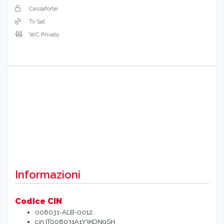
Cassaforte
Tv Sat
WC Privato
Informazioni
Codice CIN
008031-ALB-0012.
cin IT008031A1Y3KON9SH