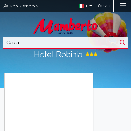
Scrivici
IT
Area Riservata
Hotel Robinia