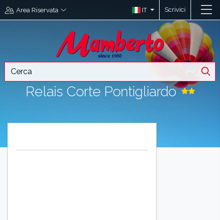
Scrivici
IT
Area Riservata
Relais Corte Pontigliardo