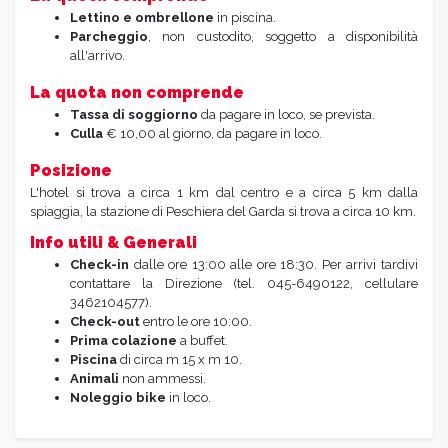
Lettino
e ombrellone
in piscina.
Parcheggio
, non custodito, soggetto a disponibilità
all'arrivo.
La quota non comprende
Tassa di soggiorno
da pagare in loco, se prevista.
Culla
€ 10,00 al giorno, da pagare in loco.
Posizione
L'hotel si trova a circa 1 km dal centro e a circa 5 km dalla
spiaggia, la stazione di Peschiera del Garda si trova a circa 10 km.
Info utili & Generali
Check-in
dalle ore 13:00 alle ore 18:30. Per arrivi tardivi
contattare la Direzione (tel. 045-6490122, cellulare
3462104577).
Check-out
entro le ore 10:00.
Prima colazione
a buffet.
Piscina
di circa m 15 x m 10.
Animali
non ammessi.
Noleggio bike
in loco.