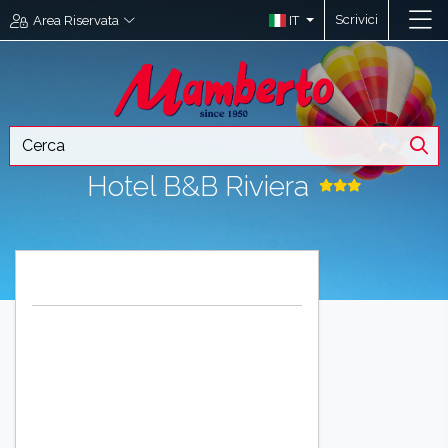
Scrivici
IT
Area Riservata
Hotel B&B Riviera