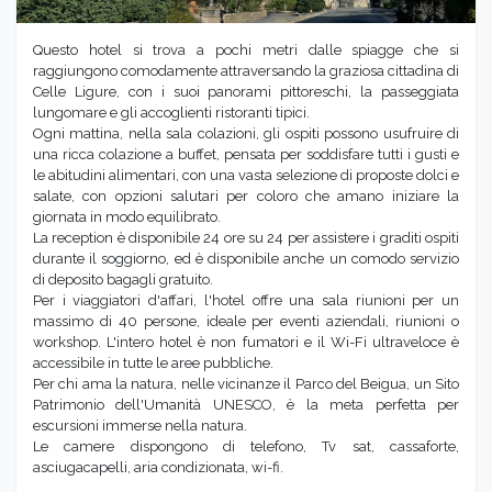
Questo hotel si trova a pochi metri dalle spiagge che si
raggiungono comodamente attraversando la graziosa cittadina di
Celle Ligure, con i suoi panorami pittoreschi, la passeggiata
lungomare e gli accoglienti ristoranti tipici.
Ogni mattina, nella sala colazioni, gli ospiti possono usufruire di
una ricca colazione a buffet, pensata per soddisfare tutti i gusti e
le abitudini alimentari, con una vasta selezione di proposte dolci e
salate, con opzioni salutari per coloro che amano iniziare la
giornata in modo equilibrato.
La reception è disponibile 24 ore su 24 per assistere i graditi ospiti
durante il soggiorno, ed è disponibile anche un comodo servizio
di deposito bagagli gratuito.
Per i viaggiatori d'affari, l'hotel offre una sala riunioni per un
massimo di 40 persone, ideale per eventi aziendali, riunioni o
workshop. L'intero hotel è non fumatori e il Wi-Fi ultraveloce è
accessibile in tutte le aree pubbliche.
Per chi ama la natura, nelle vicinanze il Parco del Beigua, un Sito
Patrimonio dell'Umanità UNESCO, è la meta perfetta per
escursioni immerse nella natura.
Le camere dispongono di telefono, Tv sat, cassaforte,
asciugacapelli, aria condizionata, wi-fi.