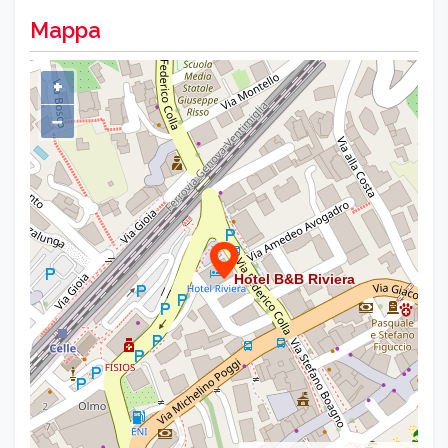
Mappa
+
−