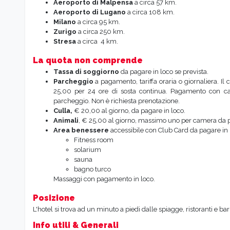
Aeroporto di Malpensa
a circa 57 km.
Aeroporto di Lugano
a circa 108 km.
Milano
a circa 95 km.
Zurigo
a circa 250 km.
Stresa
a circa 4 km.
La quota non comprende
Tassa di soggiorno
da pagare in loco se prevista.
Parcheggio
a pagamento, tariffa oraria o giornaliera. Il
25,00 per 24 ore di sosta continua. Pagamento con car
parcheggio. Non è richiesta prenotazione.
Culla,
€ 20,00 al giorno, da pagare in loco.
Animali
, € 25,00 al giorno, massimo uno per camera da p
Area benessere
accessibile con Club Card da pagare in l
Fitness room
solarium
sauna
bagno turco
Massaggi con pagamento in loco.
Posizione
L'hotel si trova ad un minuto a piedi dalle spiagge, ristoranti e ba
Info utili & Generali