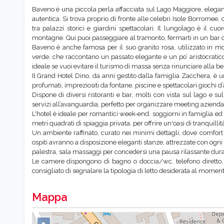
Baveno è una piccola perla affacciata sul Lago Maggiore, elegant
autentica. Si trova proprio di fronte alle celebri Isole Borromee
tra palazzi storici e giardini spettacolari. Il lungolago è il cu
montagne. Qui puoi passeggiare al tramonto, fermarti in un bar o
Baveno è anche famosa per il suo granito rosa, utilizzato in mon
verde, che raccontano un passato elegante e un po’ aristocratico.
ideale se vuoi evitare il turismo di massa senza rinunciare alla be
Il Grand Hotel Dino, da anni gestito dalla famiglia Zacchera, è una
profumati, impreziositi da fontane, piscine e spettacolari giochi d
Dispone di diversi ristoranti e bar, molti con vista sul lago e 
servizi all’avanguardia, perfetto per organizzare meeting aziendal
L'hotel è ideale per romantici week-end, soggiorni in famiglia ed
metri quadrati di spiaggia privata, per offrire un'oasi di tranquillit
Un ambiente raffinato, curato nei minimi dettagli, dove comfor
ospiti avranno a disposizione eleganti stanze, attrezzate con ogn
palestra, sala massaggi per concedersi una pausa rilassante duran
Le camere dispongono di bagno o doccia/wc, telefono diretto, mi
consigliato di segnalare la tipologia di letto desiderata al momen
Mappa
+