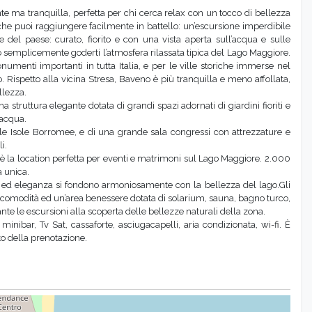
e ma tranquilla, perfetta per chi cerca relax con un tocco di bellezza
, che puoi raggiungere facilmente in battello: un’escursione imperdibile
ore del paese: curato, fiorito e con una vista aperta sull’acqua e sulle
 semplicemente goderti l’atmosfera rilassata tipica del Lago Maggiore.
umenti importanti in tutta Italia, e per le ville storiche immerse nel
 Rispetto alla vicina Stresa, Baveno è più tranquilla e meno affollata,
llezza.
 struttura elegante dotata di grandi spazi adornati di giardini fioriti e
’acqua.
sulle Isole Borromee, e di una grande sala congressi con attrezzature e
i.
 è la location perfetta per eventi e matrimoni sul Lago Maggiore. 2.000
à unica.
t ed eleganza si fondono armoniosamente con la bellezza del lago.Gli
i comodità ed un’area benessere dotata di solarium, sauna, bagno turco,
te le escursioni alla scoperta delle bellezze naturali della zona.
nibar, Tv Sat, cassaforte, asciugacapelli, aria condizionata, wi-fi. È
to della prenotazione.