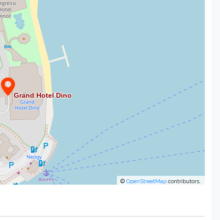
©
OpenStreetMap
contributors.