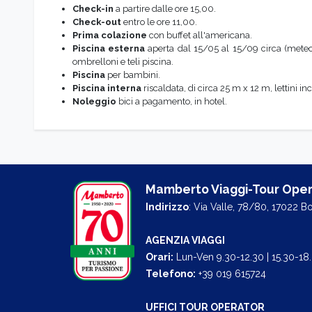
Check-in
a partire dalle ore 15,00.
Check-out
entro le ore 11,00.
Prima colazione
con buffet all'americana.
Piscina esterna
aperta dal 15/05 al 15/09 circa (meteo 
ombrelloni e teli piscina.
Piscina
per bambini.
Piscina interna
riscaldata, di circa 25 m x 12 m, lettini inc
Noleggio
bici a pagamento, in hotel.
Mamberto Viaggi-Tour Oper
Indirizzo
: Via Valle, 78/80, 17022 B
AGENZIA VIAGGI
Orari:
Lun-Ven 9.30-12.30 | 15.30-18
Telefono:
+39 019 615724
UFFICI TOUR OPERATOR