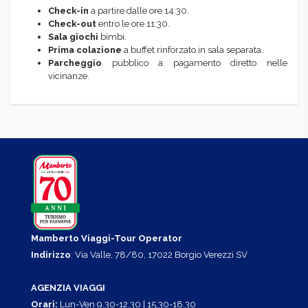
Check-in
a partire dalle ore 14:30.
Check-out
entro le ore 11:30.
Sala giochi
bimbi.
Prima colazione
a buffet rinforzato in sala separata.
Parcheggio
pubblico a pagamento diretto nelle
vicinanze.
Mamberto Viaggi-Tour Operator
Indirizzo
: Via Valle, 78/80, 17022 Borgio Verezzi SV
AGENZIA VIAGGI
Orari:
Lun-Ven 9.30-12.30 | 15.30-18.30