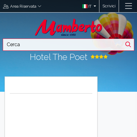
Scrivici
IT
Area Riservata
Hotel The Poet