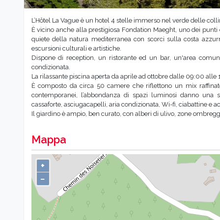
L’Hôtel La Vague è un hotel 4 stelle immerso nel verde delle col
È vicino anche alla prestigiosa Fondation Maeght, uno dei punti 
quiete della natura mediterranea con scorci sulla costa azzurra
escursioni culturali e artistiche.
Dispone di reception, un ristorante ed un bar, un'area comun
condizionata.
La rilassante piscina aperta da aprile ad ottobre dalle 09:00 alle 1
È composto da circa 50 camere che riflettono un mix raffinato
contemporanei, l’abbondanza di spazi luminosi danno una sen
cassaforte, asciugacapelli, aria condizionata, Wi-fi, ciabattine e ac
Il giardino è ampio, ben curato, con alberi di ulivo, zone ombreg
Mappa
+
−