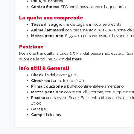
Culla,
su richiesta.
Centro fitness
-SPA con fitness, sauna e bagno turco.
La quota non comprende
Tassa di soggiorno
da pagare in loco, se prevista.
Animali ammessi
con pagamento di € 15,00 a notte, da 
Mezza pensione
€ 55,00 a persona, escuse bevande, men
Posizione
Posizione tranquilla, a circa 2,5 km dal paese medievale di S
cuore delle colline. 13 km dal mare.
Info utili & Generali
Check-in
dalle ore 15,00.
Check-out
entro le ore 12,00.
Prima colazione
a buffet continentale e americano.
Mezza pensione
con menu di 3 portate, con supplement
Piscina
con servizio Snack-Bar, centro fitness, sdraio, lett
19:00.
Garage
.
Campi
da tennis.