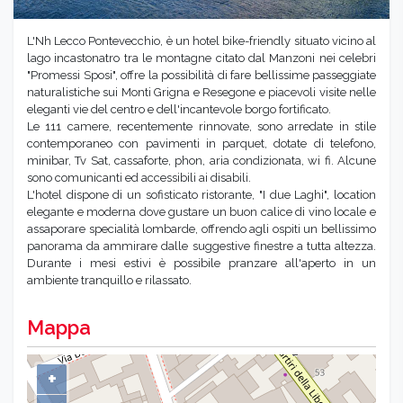
L'Nh Lecco Pontevecchio, è un hotel bike-friendly situato vicino al
lago incastonatro tra le montagne citato dal Manzoni nei celebri
"Promessi Sposi", offre la possibilità di fare bellissime passeggiate
naturalistiche sui Monti Grigna e Resegone e piacevoli visite nelle
eleganti vie del centro e dell'incantevole borgo fortificato.
Le 111 camere, recentemente rinnovate, sono arredate in stile
contemporaneo con pavimenti in parquet, dotate di telefono,
minibar, Tv Sat, cassaforte, phon, aria condizionata, wi fi. Alcune
sono comunicanti ed accessibili ai disabili.
L'hotel dispone di un sofisticato ristorante, "I due Laghi", location
elegante e moderna dove gustare un buon calice di vino locale e
assaporare specialità lombarde, offrendo agli ospiti un bellissimo
panorama da ammirare dalle suggestive finestre a tutta altezza.
Durante i mesi estivi è possibile pranzare all'aperto in un
ambiente tranquillo e rilassato.
Mappa
+