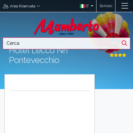
Scrivici
IT
Area Riservata
Hotel Lecco Nh
Pontevecchio