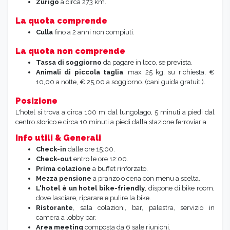
Zurigo
a circa 273 km.
La quota comprende
Culla
fino a 2 anni non compiuti.
La quota non comprende
Tassa di soggiorno
da pagare in loco, se prevista.
Animali di piccola taglia
, max 25 kg, su richiesta, €
10,00 a notte, € 25,00 a soggiorno. (cani guida gratuiti).
Posizione
L'hotel si trova a circa 100 m dal lungolago, 5 minuti a piedi dal
centro storico e circa 10 minuti a piedi dalla stazione ferroviaria.
Info utili & Generali
Check-in
dalle ore 15:00.
Check-out
entro le ore 12:00.
Prima colazione
a buffet rinforzato.
Mezza pensione
a pranzo o cena con menu a scelta.
L'hotel è un hotel bike-friendly
, dispone di bike room,
dove lasciare, riparare e pulire la bike.
Ristorante
, sala colazioni, bar, palestra, servizio in
camera a lobby bar.
Area meeting
composta da 6 sale riunioni.