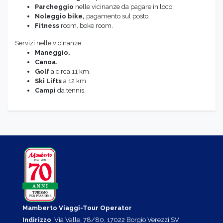
Parcheggio
nelle vicinanze da pagare in loco.
Noleggio bike,
pagamento sul posto.
Fitness
room, boke room.
Servizi nelle vicinanze:
Maneggio.
Canoa.
Golf
a circa 11 km.
Ski Lifts
a 12 km.
Campi
da tennis.
Mamberto Viaggi-Tour Operator
Indirizzo
: Via Valle, 78/80, 17022 Borgio Verezzi SV