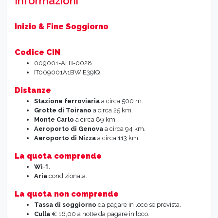
Informazioni
Inizio & Fine Soggiorno
Codice CIN
009001-ALB-0028
IT009001A1BWIE39IQ
Distanze
Stazione ferroviaria
a circa 500 m.
Grotte di Toirano
a circa 25 km.
Monte Carlo
a circa 89 km.
Aeroporto di Genova
a circa 94 km.
Aeroporto di Nizza
a circa 113 km.
La quota comprende
Wi
-fi.
Aria
condizionata.
La quota non comprende
Tassa di soggiorno
da pagare in loco se prevista.
Culla
€ 16,00 a notte da pagare in loco.