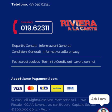
Telefono:
+39 019 62311
Reparti e Contatti
Informazioni Generali
Condizioni Generali
Informativa sulla privacy
Politica dei cookies
Termini e Condizioni
Lavora con noi
Accettiamo Pagamenti con:
Ask Luca!
© 2022. All Rights Reserved. Mamberto s.r.l. - P.Iva - Cod.
Fiscale - CCIAA Savona : 00312580095 - Capitale Sociale -
€ 200.000,00 i.v. - P.e.c. -