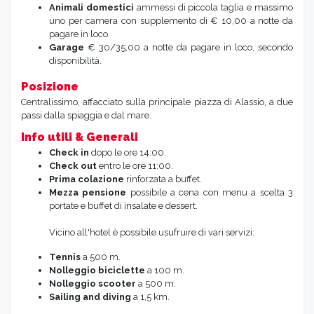
Animali domestici
ammessi di piccola taglia e massimo
uno per camera con supplemento di € 10,00 a notte da
pagare in loco.
Garage
€ 30/35,00 a notte da pagare in loco, secondo
disponibilità.
Posizione
Centralissimo, affacciato sulla principale piazza di Alassio, a due
passi dalla spiaggia e dal mare.
Info utili & Generali
Check in
dopo le ore 14:00.
Check out
entro le ore 11:00.
Prima colazione
rinforzata a buffet.
Mezza pensione
possibile a cena con menu a scelta 3
portate e buffet di insalate e dessert.
Vicino all'hotel è possibile usufruire di vari servizi:
Tennis
a 500 m.
Nolleggio biciclette
a 100 m.
Nolleggio scooter
a 500 m.
Sailing and diving
a 1,5 km.