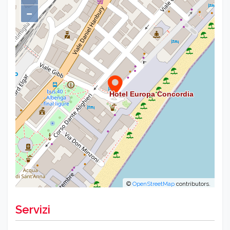
−
©
OpenStreetMap
contributors.
Servizi