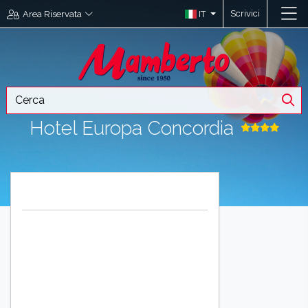
Scrivici
IT
Area Riservata
Hotel Europa Concordia