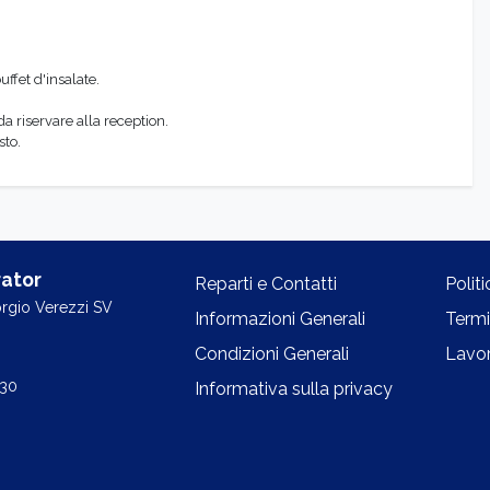
ffet d'insalate.
 riservare alla reception.
sto.
ator
Reparti e Contatti
Polit
orgio Verezzi SV
Informazioni Generali
Termi
Condizioni Generali
Lavor
.30
Informativa sulla privacy