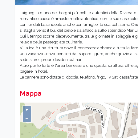
Laigueglia è uno dei borghi più belli e autentici della Riviera d
romantico paese è rimasto molto autentico, con le sue case color pa
con fondali bassi ideale anche per famiglie, la sua bellissima Ch
si staglia verso il blu del cielo e sia affaccia sullo splendido Mar L
Qui il tempo scorre piacevolmente, tra le giornate in spiaggia e gl
relax e delle passeggiate culinarie.
Villa Ida è una struttura dove il benessere abbraccia tutta la fam
una vacanza senza pensieri dal sapore ligure, anche grazie al suo
soddisfare i propri desideri culinari.
Altro punto forte è l'area benessere che questa struttura offre ag
pagare in hotel.
Le camere sono dotate di doccia, telefono, frigo, Tv Sat, cassaforte,
Mappa
+
−