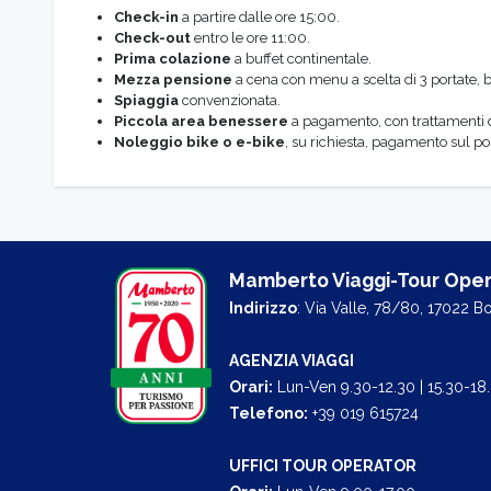
Check-in
a partire dalle ore 15:00.
Check-out
entro le ore 11:00.
Prima colazione
a buffet continentale.
Mezza pensione
a cena con menu a scelta di 3 portate, bu
Spiaggia
convenzionata.
Piccola
area benessere
a pagamento, con trattamenti da
Noleggio
bike o e-bike
, su richiesta, pagamento sul po
Mamberto Viaggi-Tour Oper
Indirizzo
: Via Valle, 78/80, 17022 B
AGENZIA VIAGGI
Orari:
Lun-Ven 9.30-12.30 | 15.30-18
Telefono:
+39 019 615724
UFFICI TOUR OPERATOR