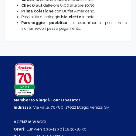
Check-out
dalle ore 8:00 alle ore 10:30
Prima colazione
con Buffet Americano.
Possibilità di noleggio
biciclette
in hotel.
Parcheggio pubblico
a esaurimento posti nelle
vicinanze con pass a pagamento.
Mamberto Viaggi-Tour Operator
Indirizzo
: Via Valle, 78/80, 17022 Borgio Verezzi SV
AGENZIA VIAGGI
Orari:
Lun-Ven 9.30-12.30 | 15.30-18.30