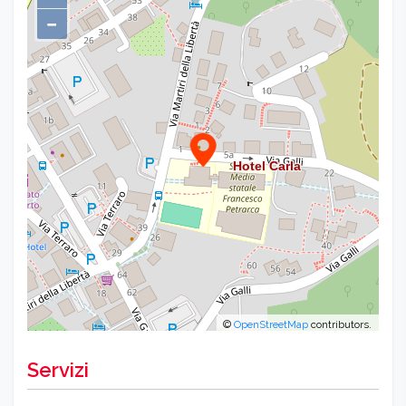
−
©
OpenStreetMap
contributors.
Servizi