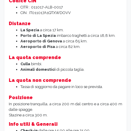
Codice CIN
CITR : 011017-ALB-0017
CIN : IT011017A1QTXWDOVV
Distanze
La Spezia
a circa 17 km.
Porto di La Spezia
imbarco traghetti a circa 18,8 km.
Aeroporto di Genova
a circa 65 km.
Aeroporto di Pisa
a circa 82 km.
La quota comprende
Culla
bimbi.
Animali domestici
di piccola taglia.
La quota non comprende
Tassa di soggiorno da pagare in loco se prevista.
Posizione
In posizione tranquilla, a circa 200 m dal centro e a circa 400 m
dalle spiagge.
Stazine a circa 300 m.
Info utili & Generali
Check-in
dalle ore 14:00 alle ore 21:00.