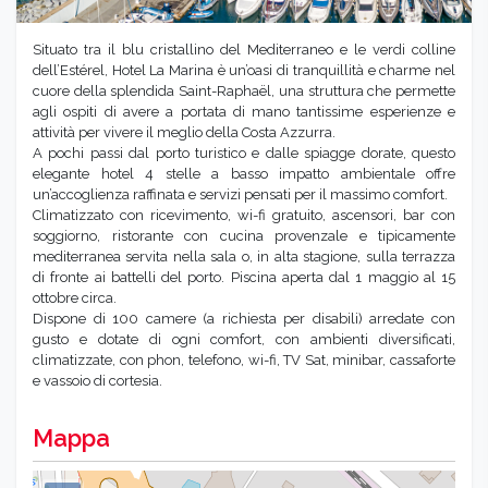
Situato tra il blu cristallino del Mediterraneo e le verdi colline
dell’Estérel, Hotel La Marina è un’oasi di tranquillità e charme nel
cuore della splendida Saint-Raphaël, una struttura che permette
agli ospiti di avere a portata di mano tantissime esperienze e
attività per vivere il meglio della Costa Azzurra.
A pochi passi dal porto turistico e dalle spiagge dorate, questo
elegante hotel 4 stelle a basso impatto ambientale offre
un’accoglienza raffinata e servizi pensati per il massimo comfort.
Climatizzato con ricevimento, wi-fi gratuito, ascensori, bar con
soggiorno, ristorante con cucina provenzale e tipicamente
mediterranea servita nella sala o, in alta stagione, sulla terrazza
di fronte ai battelli del porto. Piscina aperta dal 1 maggio al 15
ottobre circa.
Dispone di 100 camere (a richiesta per disabili) arredate con
gusto e dotate di ogni comfort, con ambienti diversificati,
climatizzate, con phon, telefono, wi-fi, TV Sat, minibar, cassaforte
e vassoio di cortesia.
Mappa