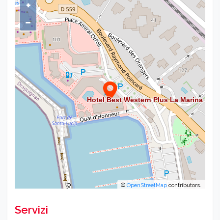
+
−
©
OpenStreetMap
contributors.
Servizi