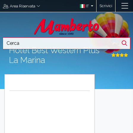
Scrivici
IT
Area Riservata
Hotel Best Western Plus
La Marina