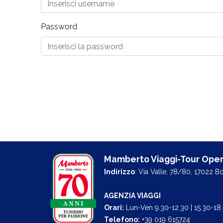
Password
Mamberto Viaggi-Tour Oper
Indirizzo
: Via Valle, 78/80, 17022 B
AGENZIA VIAGGI
Orari:
Lun-Ven 9.30-12.30 | 15.30-18
Telefono:
+39 019 615724