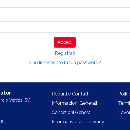
Accedi
Registrati
Hai dimenticato la tua password?
ator
Reparti e Contatti
Polit
orgio Verezzi SV
Informazioni Generali
Termi
Condizioni Generali
Lavor
.30
Informativa sulla privacy