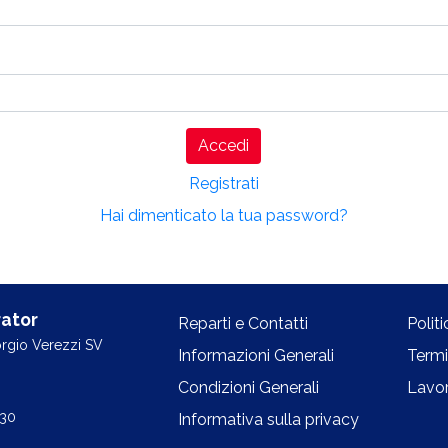
Accedi
Registrati
Hai dimenticato la tua password?
ator
Reparti e Contatti
Polit
orgio Verezzi SV
Informazioni Generali
Termi
Condizioni Generali
Lavor
.30
Informativa sulla privacy