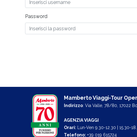
Password
Mamberto Viaggi-Tour Oper
Indirizzo
: Via Valle, 78/80, 17022 B
AGENZIA VIAGGI
Orari:
Lun-Ven 9.30-12.30 | 15.30-18
Telefono:
+39 019 615724