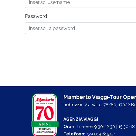
Password
Mamberto Viaggi-Tour Oper
Indirizzo
: Via Valle, 78/80, 17022 B
AGENZIA VIAGGI
Orari:
Lun-Ven 9.30-12.30 | 15.30-18
Telefono:
+39 019 615724