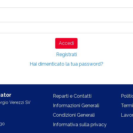
Accedi
Registrati
Hai dimenticato la tua password?
ator
Reparti e Contatti
Polit
orgio Verezzi SV
Informazioni Generali
Termi
Condizioni Generali
Lavor
.30
Informativa sulla privacy