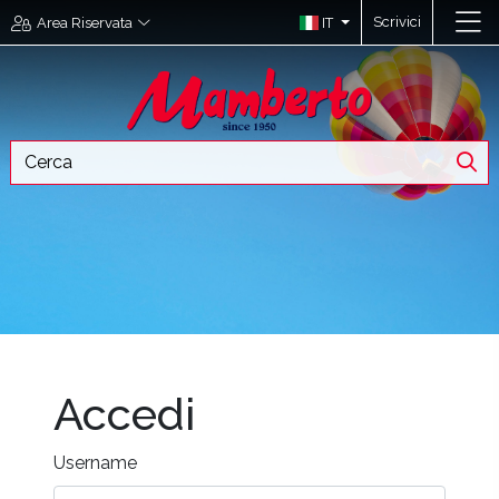
Scrivici
IT
Area Riservata
Accedi
Username