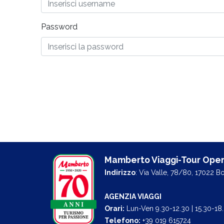
Password
Mamberto Viaggi-Tour Oper
Indirizzo
: Via Valle, 78/80, 17022 B
AGENZIA VIAGGI
Orari:
Lun-Ven 9.30-12.30 | 15.30-18
Telefono:
+39 019 615724