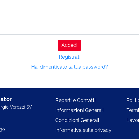
Accedi
Registrati
Hai dimenticato la tua password?
ator
Reparti e Contatti
Polit
orgio Verezzi SV
Informazioni Generali
Termi
Condizioni Generali
Lavor
.30
Informativa sulla privacy