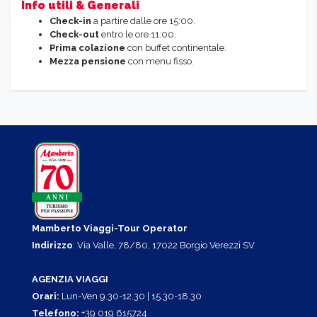
Info utili & Generali
Check-in
a partire dalle ore 15:00.
Check-out
entro le ore 11:00.
Prima colazione
con buffet continentale.
Mezza pensione
con menu fisso.
Mamberto Viaggi-Tour Operator
Indirizzo
: Via Valle, 78/80, 17022 Borgio Verezzi SV
AGENZIA VIAGGI
Orari:
Lun-Ven 9.30-12.30 | 15.30-18.30
Telefono:
+39 019 615724