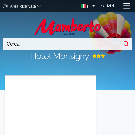
Scrivici
IT
Area Riservata
Hotel Monsigny