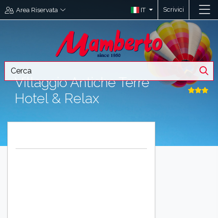
Scrivici
IT
Area Riservata
Villaggio Antiche Terre
Hotel & Relax