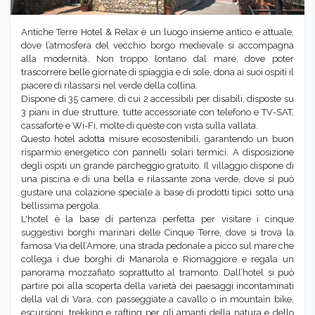
Antiche Terre Hotel & Relax è un luogo insieme antico e attuale,
dove l’atmosfera del vecchio borgo medievale si accompagna
alla modernità. Non troppo lontano dal mare, dove poter
trascorrere belle giornate di spiaggia e di sole, dona ai suoi ospiti il
piacere di rilassarsi nel verde della collina.
Dispone di
35 camere
, di cui 2 accessibili per disabili, disposte su
3 piani in due strutture, tutte accessoriate con telefono e TV-SAT,
cassaforte e Wi-Fi, molte di queste con
vista sulla vallata
.
Questo hotel adotta misure ecosostenibili, garantendo un buon
risparmio energetico con pannelli solari termici. A disposizione
degli ospiti un grande parcheggio gratuito. Il villaggio dispone di
una piscina e di una bella e rilassante zona verde, dove si può
gustare una colazione speciale a base di prodotti tipici sotto una
bellissima pergola.
L'hotel è la base di partenza perfetta per visitare i cinque
suggestivi borghi marinari delle Cinque Terre, dove si trova la
famosa
Via dell’Amore
, una strada pedonale a picco sul mare che
collega i due borghi di Manarola e Riomaggiore e regala un
panorama mozzafiato soprattutto al tramonto. Dall’hotel si può
partire poi alla scoperta della varietà dei paesaggi incontaminati
della val di Vara, con
passeggiate a cavallo
o in
mountain bike
,
escursioni
,
trekking e rafting
per gli amanti della natura e dello