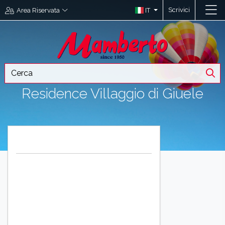
Scrivici
IT
Area Riservata
Residence Villaggio di Giuele