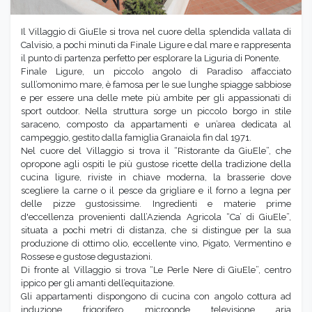
Il Villaggio di GiuEle si trova nel cuore della splendida vallata di
Calvisio, a pochi minuti da Finale Ligure e dal mare e rappresenta
il punto di partenza perfetto per esplorare la Liguria di Ponente.
Finale Ligure, un piccolo angolo di Paradiso affacciato
sull’omonimo mare, è famosa per le sue lunghe spiagge sabbiose
e per essere una delle mete più ambite per gli appassionati di
sport outdoor. Nella struttura sorge un piccolo borgo in stile
saraceno, composto da appartamenti e un’area dedicata al
campeggio, gestito dalla famiglia Granaiola fin dal 1971.
Nel cuore del Villaggio si trova il “Ristorante da GiuEle”, che
opropone agli ospiti le più gustose ricette della tradizione della
cucina ligure, riviste in chiave moderna, la brasserie dove
scegliere la carne o il pesce da grigliare e il forno a legna per
delle pizze gustosissime. Ingredienti e materie prime
d'eccellenza provenienti dall’Azienda Agricola “Ca’ di GiuEle”,
situata a pochi metri di distanza, che si distingue per la sua
produzione di ottimo olio, eccellente vino, Pigato, Vermentino e
Rossese e gustose degustazioni.
Di fronte al Villaggio si trova “Le Perle Nere di GiuEle”, centro
ippico per gli amanti dell’equitazione.
Gli appartamenti dispongono di cucina con angolo cottura ad
induzione, frigorifero, microonde, televisione, aria