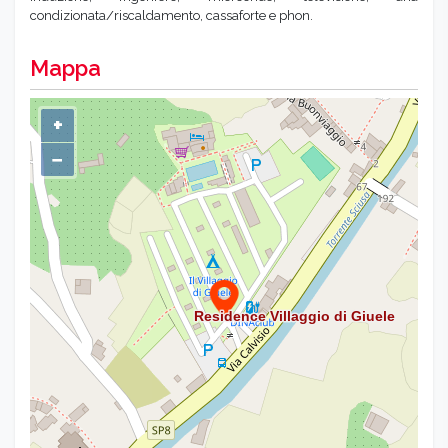
condizionata/riscaldamento, cassaforte e phon.
Mappa
+
−