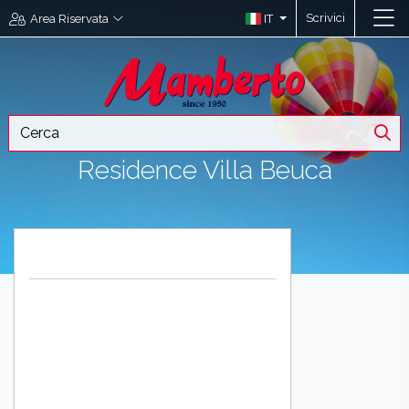
Scrivici
IT
Area Riservata
Residence Villa Beuca