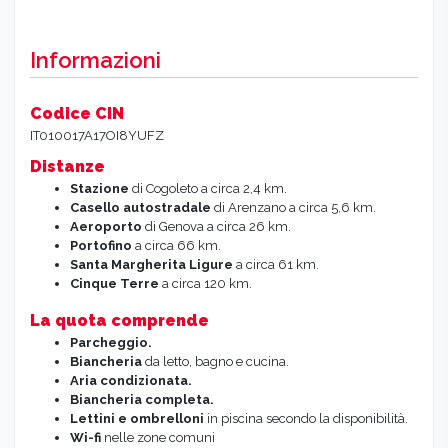
Informazioni
Codice CIN
IT010017A17OI8YUFZ
Distanze
Stazione
di Cogoleto a circa 2,4 km.
Casello autostradale
di Arenzano a circa 5,6 km.
Aeroporto
di Genova a circa 26 km.
Portofino
a circa 66 km.
Santa Margherita Ligure
a circa 61 km.
Cinque Terre
a circa 120 km.
La quota comprende
Parcheggio.
Biancheria
da letto, bagno e cucina.
Aria condizionata.
Biancheria completa.
Lettini e ombrelloni
in piscina secondo la disponibilità.
Wi-fi
nelle zone comuni