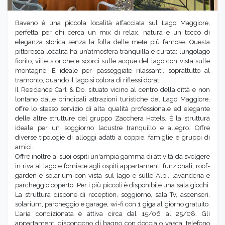
Baveno è una piccola località affacciata sul Lago Maggiore,
perfetta per chi cerca un mix di relax, natura e un tocco di
eleganza storica senza la folla delle mete più famose. Questa
pittoresca località ha un’atmosfera tranquilla e curata: lungolago
fiorito, ville storiche e scorci sulle acque del lago con vista sulle
montagne. È ideale per passeggiate rilassanti, soprattutto al
tramonto, quando il lago si colora di riflessi dorati
Il Residence Carl & Do, situato vicino al centro della città e non
lontano dalle principali attrazioni turistiche del Lago Maggiore,
offre lo stesso servizio di alta qualità professionale ed elegante
delle altre strutture del gruppo Zacchera Hotels. È la struttura
ideale per un soggiorno lacustre tranquillo e allegro. Offre
diverse tipologie di alloggi adatti a coppie, famiglie e gruppi di
amici.
Offre inoltre ai suoi ospiti un'ampia gamma di attività da svolgere
in riva al lago e fornisce agli ospiti appartamenti funzionali, roof-
garden e solarium con vista sul lago e sulle Alpi, lavanderia e
parcheggio coperto. Per i più piccoli è disponibile una sala giochi.
La struttura dispone di reception, soggiorno, sala Tv, ascensori,
solarium, parcheggio e garage, wi-fi con 1 giga al giorno gratuito.
L'aria condizionata è attiva circa dal 15/06 al 25/08. Gli
appartamenti dispongono di bagno con doccia o vasca, telefono