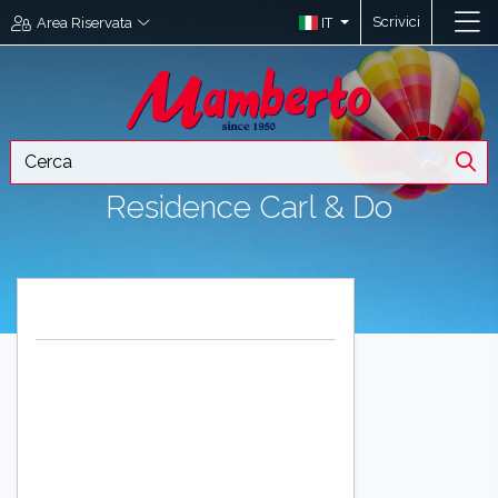
Scrivici
IT
Area Riservata
Residence Carl & Do