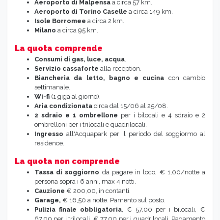
Aeroporto di Malpensa
a circa 57 km.
Aeroporto di Torino Caselle
a circa 149 km.
Isole Borromee
a circa 2 km.
Milano
a circa 95 km.
La quota comprende
Consumi
di gas, luce, acqua
.
Servizio cassaforte
alla reception.
Biancheria da letto, bagno e cucina
con cambio
settimanale.
Wi-fi
(1 giga al giorno).
Aria condizionata
circa dal 15/06 al 25/08.
2 sdraio e 1 ombrellone
per i bilocali e 4 sdraio e 2
ombrelloni per i trilocali e quadrilocali.
Ingresso
all'Acquapark per il periodo del soggiormo al
residence.
La quota non comprende
Tassa di soggiorno
da pagare in loco, € 1,00/notte a
persona sopra i 6 anni, max 4 notti.
Cauzione
€ 200,00, in contanti.
Garage,
€ 16,50 a notte. Pamento sul posto.
Pulizia finale
obbligatoria
, € 57,00 per i bilocali, €
67,00 per i trilocali, € 77,00 per i quadrilocali. Pagamento