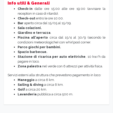
Info utili & Generali
Check-in
dalle ore 15:00 alle ore 19:00 (avvisare la
reception in caso di ritardo).
Check-out
entro le ore 10:00.
Bar
aperto circa dal 15/05 al 15/09.
Sala colazioni.
Giardino e terrazza
.
Piscina all'aperto
circa dal 15/4 al 30/9 (secondo le
condizioni meteorologiche) con whirlpool corner.
Parco giochi
per bambini.
Spazio
barbecue.
Stazione
di ricarica per auto elettriche
, 10 kw/h da
pagare in loco.
Zona
palestra
nel verde con 6 attrezzi per attività fisica.
Servizi esterni alla struttura che prevedono pagamento in loco:
Maneggio
a circa 6 km.
Sailing & diving
a circa 6 km.
Golf
a circa 20 km.
Lavanderia
pubblica a circa 500 m.