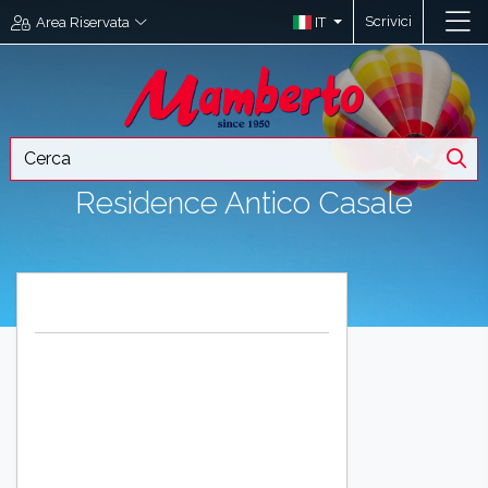
Scrivici
IT
Area Riservata
Residence Antico Casale