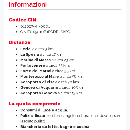
Informazioni
Codice CIN
011027-RT-0001
CIN IT045010B1EGDBHWPG
Distanze
Lerici
a circa 9 km.
La Spezia
a circa 17 km.
Marina di Massa
a circa 23 km.
Portovenere
a circa 33 km.
Forte dei Marmi
a circa 35 km.
Monterosso al Mare
a circa 58 km.
Aeroporto di Pisa
a circa 70 km.
Genova di Acquario
a circa 105 km.
Aeroporto Genova
a circa 113 km.
La quota comprende
Consumi di luce e acqua.
Pulizia finale
(escluso angolo cottura che deve essere
lasciato pulito).
Biancheria da letto, bagno e cucina.