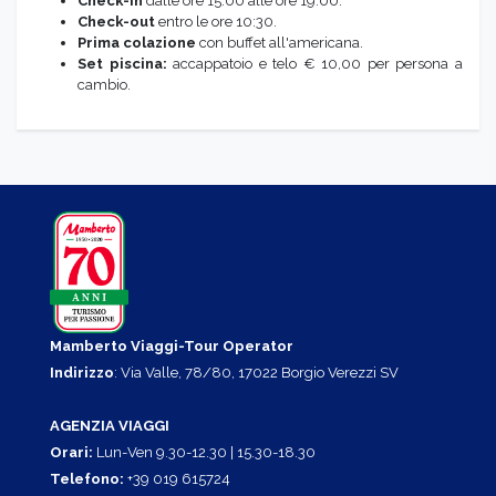
Check-in
dalle ore 15:00 alle ore 19:00.
Check-out
entro le ore 10:30.
Prima colazione
con buffet all'americana.
Set piscina:
accappatoio e telo € 10,00 per persona a
cambio.
Mamberto Viaggi-Tour Operator
Indirizzo
: Via Valle, 78/80, 17022 Borgio Verezzi SV
AGENZIA VIAGGI
Orari:
Lun-Ven 9.30-12.30 | 15.30-18.30
Telefono:
+39 019 615724