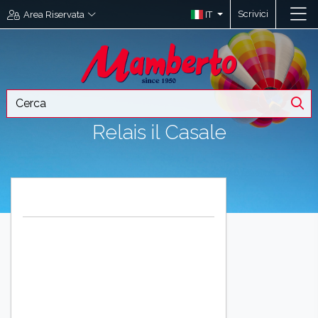
Scrivici
IT
Area Riservata
Relais il Casale