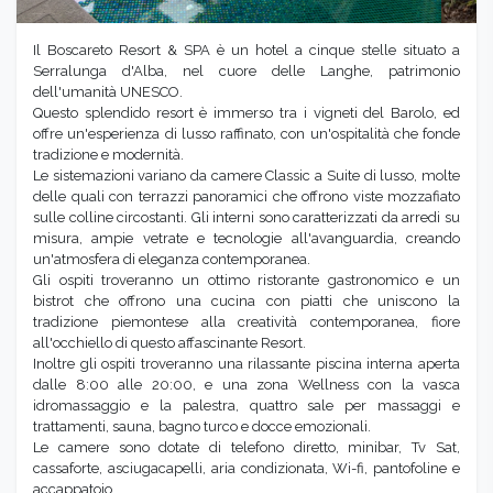
Il Boscareto Resort & SPA è un hotel a cinque stelle situato a
Serralunga d'Alba, nel cuore delle Langhe, patrimonio
dell'umanità UNESCO.
Questo splendido resort è immerso tra i vigneti del Barolo, ed
offre un'esperienza di lusso raffinato, con un'ospitalità che fonde
tradizione e modernità.​
Le sistemazioni variano da camere Classic a Suite di lusso, molte
delle quali con terrazzi panoramici che offrono viste mozzafiato
sulle colline circostanti. Gli interni sono caratterizzati da arredi su
misura, ampie vetrate e tecnologie all'avanguardia, creando
un'atmosfera di eleganza contemporanea.
Gli ospiti troveranno un ottimo ristorante gastronomico e un
bistrot che offrono una cucina con piatti che uniscono la
tradizione piemontese alla creatività contemporanea, fiore
all'occhiello di questo affascinante Resort.
Inoltre gli ospiti troveranno una rilassante piscina interna aperta
dalle 8:00 alle 20:00, e una zona Wellness con la vasca
idromassaggio e la palestra, quattro sale per massaggi e
trattamenti, sauna, bagno turco e docce emozionali.
Le camere sono dotate di telefono diretto, minibar, Tv Sat,
cassaforte, asciugacapelli, aria condizionata, Wi-fi, pantofoline e
accappatoio.