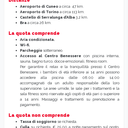
Distanze
Aeroporto di Cuneo
a circa 47 km.
Aeroporto di Torino
a circa 113 km.
Castello di Serralunga d’Alba
3,2 km.
Bra
a circa 26 km.
La quota comprende
Aria
condizionata.
Wi-fi.
Parcheggio
sotterraneo.
Accesso al Centro Benessere
con piscina interna,
sauna, bagno turco, docce emozionali, fitness room.
Per garantire il relax e la tranquillità presso il Centro
Benessere, i bambini di età inferiore ai 14 anni possono
accedere alla piscina dalle 08:00 alle 14:00
accompagnati da un adulto responsabile della loro
supervisione. Le aree umide, le sale per i trattamenti e la
sala fitness sono riservate agli ospiti di età pari o superiore
a 14 anni. Massaggi e trattamenti su prenotazione a
pagamento.
La quota non comprende
Tassa di soggiorno
se richiesta.
Culla
su richiesta, € 25,00 a notte pagamento sul posto,