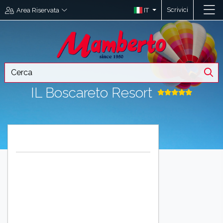
Scrivici
IT
Area Riservata
IL Boscareto Resort