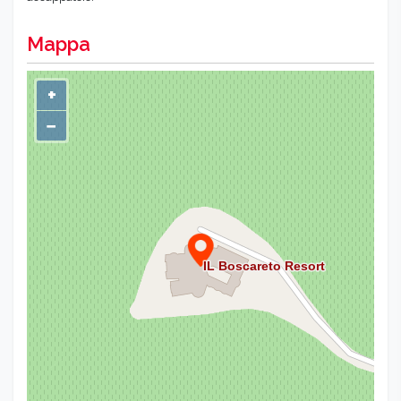
Mappa
+
−