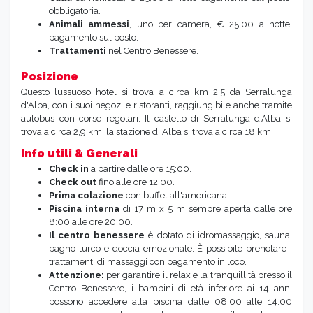
obbligatoria.
Animali ammessi
, uno per camera, € 25,00 a notte,
pagamento sul posto.
Trattamenti
nel Centro Benessere.
Posizione
Questo lussuoso hotel si trova a circa km 2,5 da Serralunga
d'Alba, con i suoi negozi e ristoranti, raggiungibile anche tramite
autobus con corse regolari. Il castello di Serralunga d'Alba si
trova a circa 2,9 km, la stazione di Alba si trova a circa 18 km.
Info utili & Generali
Check in
a partire dalle ore 15:00.
Check out
fino alle ore 12:00.
Prima colazione
con buffet all'americana.
Piscina interna
di 17 m x 5 m sempre aperta dalle ore
8:00 alle ore 20:00.
Il centro benessere
è dotato di idromassaggio, sauna,
bagno turco e doccia emozionale. È possibile prenotare i
trattamenti di massaggi con pagamento in loco.
Attenzione:
per garantire il relax e la tranquillità presso il
Centro Benessere, i bambini di età inferiore ai 14 anni
possono accedere alla piscina dalle 08:00 alle 14:00