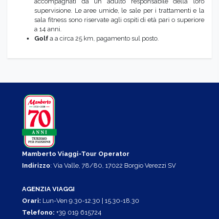
accompagnati da un adulto responsabile della loro
supervisione. Le aree umide, le sale per i trattamenti e la
sala fitness sono riservate agli ospiti di età pari o superiore
a 14 anni.
Golf
a a circa 25 km, pagamento sul posto.
Mamberto Viaggi-Tour Operator
Indirizzo
: Via Valle, 78/80, 17022 Borgio Verezzi SV
AGENZIA VIAGGI
Orari:
Lun-Ven 9.30-12.30 | 15.30-18.30
Telefono:
+39 019 615724