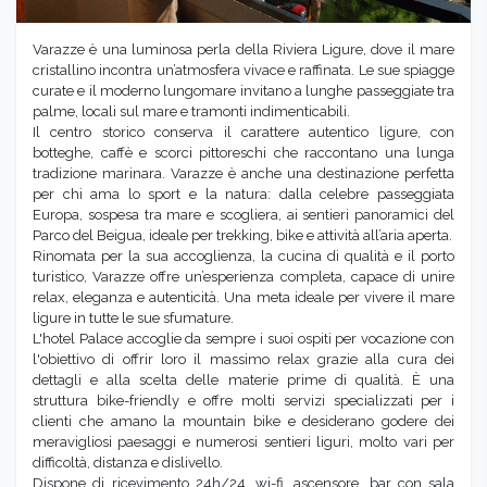
Varazze è una luminosa perla della Riviera Ligure, dove il mare
cristallino incontra un’atmosfera vivace e raffinata. Le sue spiagge
curate e il moderno lungomare invitano a lunghe passeggiate tra
palme, locali sul mare e tramonti indimenticabili.
Il centro storico conserva il carattere autentico ligure, con
botteghe, caffè e scorci pittoreschi che raccontano una lunga
tradizione marinara. Varazze è anche una destinazione perfetta
per chi ama lo sport e la natura: dalla celebre passeggiata
Europa, sospesa tra mare e scogliera, ai sentieri panoramici del
Parco del Beigua, ideale per trekking, bike e attività all’aria aperta.
Rinomata per la sua accoglienza, la cucina di qualità e il porto
turistico, Varazze offre un’esperienza completa, capace di unire
relax, eleganza e autenticità. Una meta ideale per vivere il mare
ligure in tutte le sue sfumature.
L'hotel Palace accoglie da sempre i suoi ospiti per vocazione con
l'obiettivo di offrir loro il massimo relax grazie alla cura dei
dettagli e alla scelta delle materie prime di qualità. È una
struttura bike-friendly e offre molti servizi specializzati per i
clienti che amano la mountain bike e desiderano godere dei
meravigliosi paesaggi e numerosi sentieri liguri, molto vari per
difficoltà, distanza e dislivello.
Dispone di ricevimento 24h/24, wi-fi, ascensore, bar con sala