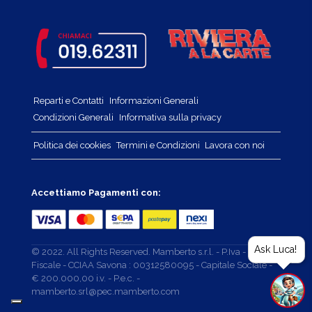
Reparti e Contatti
Informazioni Generali
Condizioni Generali
Informativa sulla privacy
Politica dei cookies
Termini e Condizioni
Lavora con noi
Accettiamo Pagamenti con:
Ask Luca!
© 2022. All Rights Reserved. Mamberto s.r.l. - P.Iva - Cod.
Fiscale - CCIAA Savona : 00312580095 - Capitale Sociale -
€ 200.000,00 i.v. - P.e.c. -
mamberto.srl@pec.mamberto.com