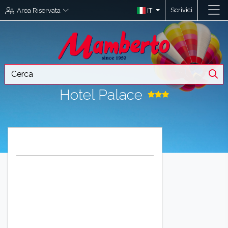
Scrivici
IT
Area Riservata
Hotel Palace