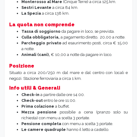
Monterosso al Mare
(Cinque Terre) a circa 125 km.
Sestri Levante
a circa 84 km.
La Spezia
a circa 138 km.
La quota non comprende
Tassa di soggiorno
da pagare in loco, se prevista.
Culla obbligatoria,
a pagamento diretto, 20,00 a notte.
Parcheggio privato
ad esaurimento posti, circa € 15,00
a notte.
Animali (cani),
€ 10,00 a notte da pagare in loco.
Posizione
Situato a circa 200/250 m dal mare e dal centro con locali e
negozi. Stazione ferroviaria a circa 1 km.
Info utili & Generali
Check-in
a partire dalle ore 14:00.
Check-out
entro le ore 11:00.
Prima colazione
a buffet.
Mezza pensione
possibile a cena (pranzo solo su
richiesta) con menu a scelta 3 portate.
Pensione completa
con menu a scelta 3 portate.
Le camere quadruple
hanno il letto a castello.