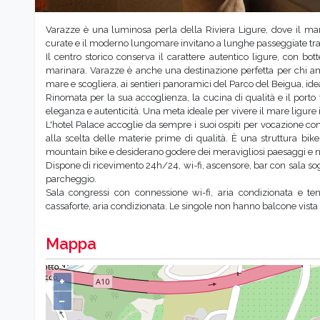
Varazze è una luminosa perla della Riviera Ligure, dove il mare
curate e il moderno lungomare invitano a lunghe passeggiate tra 
Il centro storico conserva il carattere autentico ligure, con bo
marinara. Varazze è anche una destinazione perfetta per chi am
mare e scogliera, ai sentieri panoramici del Parco del Beigua, ideale
Rinomata per la sua accoglienza, la cucina di qualità e il porto 
eleganza e autenticità. Una meta ideale per vivere il mare ligure 
L'hotel Palace accoglie da sempre i suoi ospiti per vocazione con l
alla scelta delle materie prime di qualità. È una struttura bike-
mountain bike e desiderano godere dei meravigliosi paesaggi e numer
Dispone di ricevimento 24h/24, wi-fi, ascensore, bar con sala sogg
parcheggio.
Sala congressi con connessione wi-fi, aria condizionata e te
cassaforte, aria condizionata. Le singole non hanno balcone vista
Mappa
+
−