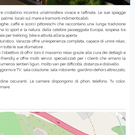
 cristallino incontra un’atmosfera vivace e raffinata. Le sue spiagge
palme, locali sul mare e tramonti indimenticabili.
tteghe, caffè e scorci pittoreschi che raccontano una lunga tradizione
a lo sport e la natura: dalla celebre passeggiata Europa, sospesa tra
 per trekking, bike e attività all’aria aperta.
turistico, Varazze offre un’esperienza completa, capace di unire relax,
in tutte le sue sfumature.
'obiettivo di offrir loro il massimo relax grazie alla cura dei dettagli e
friendly e offre molti servizi specializzati per i clienti che amano la
osi sentieri liguri, molto vari per difficoltà, distanza e dislivello.
iorno e TV, sala colazione, sala ristorante, giardino-dehors attrezzato,
ndine oscuranti. Le camere dispongono di phon, telefono, Tv color,
 mare.