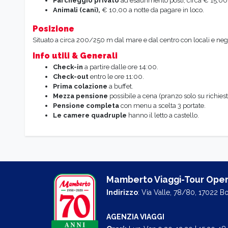
Parcheggio privato
ad esaurimento posti, circa € 15,00 
Animali (cani),
€ 10,00 a notte da pagare in loco.
Posizione
Situato a circa 200/250 m dal mare e dal centro con locali e negoz
Info utili & Generali
Check-in
a partire dalle ore 14:00.
Check-out
entro le ore 11:00.
Prima colazione
a buffet.
Mezza pensione
possibile a cena (pranzo solo su richies
Pensione completa
con menu a scelta 3 portate.
Le camere quadruple
hanno il letto a castello.
Mamberto Viaggi-Tour Oper
Indirizzo
: Via Valle, 78/80, 17022 B
AGENZIA VIAGGI