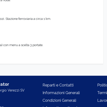
a notte.
i. Stazione ferroviaria a circa 1 km.
ta) con menu a scelta 3 portate.
ator
Reparti e Contatti
Polit
orgio Verezzi SV
Informazioni Generali
Termi
Condizioni Generali
Lavor