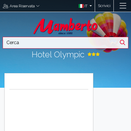
Scrivici
IT
Area Riservata
Hotel Olympic