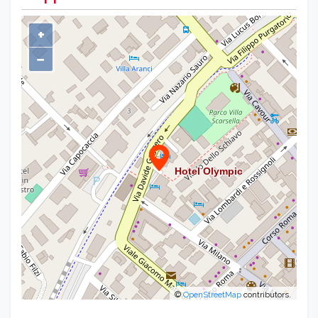
+
−
©
OpenStreetMap
contributors.