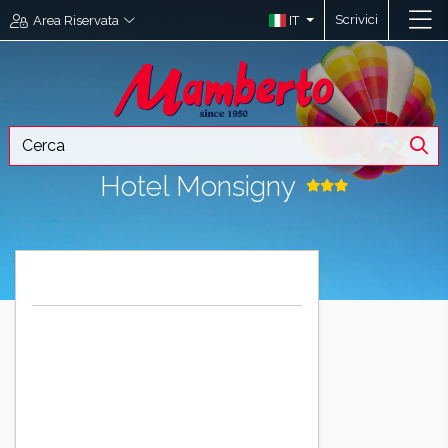
Scrivici
IT
Area Riservata
Hotel Monsigny