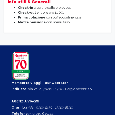
Info utili & Generali
Check-in
a partire dalle ore 15:00.
Check-out
entro le ore 11:00.
Prima colazione
con buffet continentale.
Mezza pensione
con menu fisso.
Mamberto Viaggi-Tour Operator
Indirizzo
: Via Valle, 78/80, 17022 Borgio Verezzi SV
AGENZIA VIAGGI
Orari:
Lun-Ven 9.30-12.30 | 15.30-18.30
Telefono:
+39 019 615724