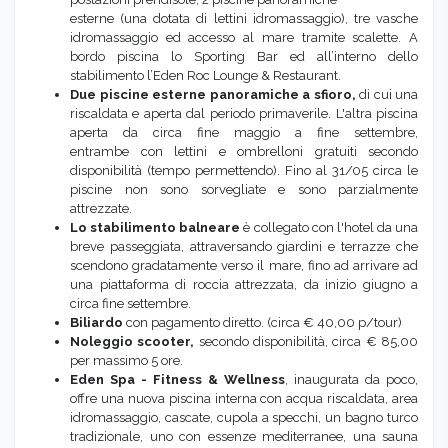
esterne (una dotata di lettini idromassaggio), tre vasche
idromassaggio ed accesso al mare tramite scalette. A
bordo piscina lo Sporting Bar ed all’interno dello
stabilimento l’Eden Roc Lounge & Restaurant.
Due piscine esterne panoramiche a sfioro,
di cui una
riscaldata e aperta dal periodo primaverile. L'altra piscina
aperta da circa fine maggio a fine settembre,
entrambe con lettini e ombrelloni gratuiti secondo
disponibilità (tempo permettendo). Fino al 31/05 circa le
piscine non sono sorvegliate e sono parzialmente
attrezzate.
Lo stabilimento balneare
è collegato con l'hotel da una
breve passeggiata, attraversando giardini e terrazze che
scendono gradatamente verso il mare, fino ad arrivare ad
una piattaforma di roccia attrezzata, da inizio giugno a
circa fine settembre.
Biliardo
con pagamento diretto. (circa € 40,00 p/tour)
Noleggio scooter,
secondo disponibilità, circa € 85,00
per massimo 5 ore.
Eden Spa - Fitness & Wellness
, inaugurata da poco,
offre una nuova piscina interna con acqua riscaldata, area
idromassaggio, cascate, cupola a specchi, un bagno turco
tradizionale, uno con essenze mediterranee, una sauna