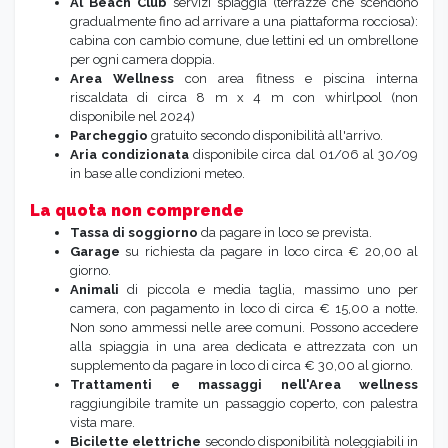
Al Beach Club
servizi spiaggia (terrazze che scendono
gradualmente fino ad arrivare a una piattaforma rocciosa):
cabina con cambio comune, due lettini ed un ombrellone
per ogni camera doppia.
Area Wellness
con area fitness e piscina interna
riscaldata di circa 8 m x 4 m con whirlpool (non
disponibile nel 2024)
Parcheggio
gratuito secondo disponibilità all'arrivo.
Aria condizionata
disponibile circa dal 01/06 al 30/09
in base alle condizioni meteo.
La quota non comprende
Tassa di soggiorno
da pagare in loco se prevista.
Garage
su richiesta da pagare in loco circa € 20,00 al
giorno.
Animali
di piccola e media taglia, massimo uno per
camera, con pagamento in loco di circa € 15,00 a notte.
Non sono ammessi nelle aree comuni. Possono accedere
alla spiaggia in una area dedicata e attrezzata con un
supplemento da pagare in loco di circa € 30,00 al giorno.
Trattamenti e massaggi nell'Area wellness
raggiungibile tramite un passaggio coperto, con palestra
vista mare.
Bicilette elettriche
secondo disponibilità noleggiabili in