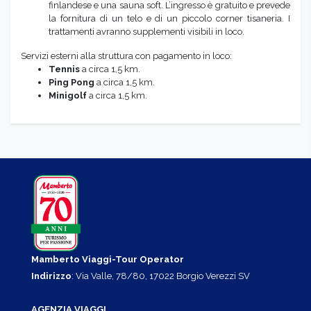
finlandese e una sauna soft. L’ingresso è gratuito e prevede
la fornitura di un telo e di un piccolo corner tisaneria. I
trattamenti avranno supplementi visibili in loco.
Servizi esterni alla struttura con pagamento in loco:
Tennis
a circa 1,5 km.
Ping Pong
a circa 1,5 km.
Minigolf
a circa 1,5 km.
Mamberto Viaggi-Tour Operator
Indirizzo
: Via Valle, 78/80, 17022 Borgio Verezzi SV
AGENZIA VIAGGI