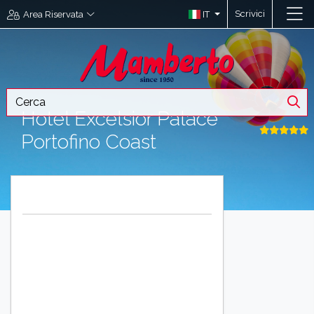
Scrivici
IT
Area Riservata
Hotel Excelsior Palace
Portofino Coast