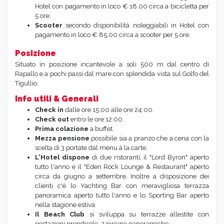
Hotel con pagamento in loco € 18,00 circa a bicicletta per
5 ore.
Scooter
secondo disponibilità noleggiabili in Hotel con
pagamento in loco € 85,00 circa a scooter per 5 ore.
Posizione
Situato in posizione incantevole a soli 500 m dal centro di
Rapallo e a pochi passi dal mare con splendida vista sul Golfo del
Tigullio.
Info utili & Generali
Check in
dalle ore 15:00 alle ore 24:00.
Check out
entro le
ore 12:00.
Prima colazione
a buffet.
Mezza pensione
possibile sia a pranzo che a cena con la
scelta di 3 portate dal menu à la carte.
L'Hotel dispone
di due ristoranti, il "Lord Byron" aperto
tutto l'anno e il "Eden Rock Lounge & Restaurant" aperto
circa da giugno a settembre. Inoltre a disposizione dei
clienti c'è lo Yachting Bar con meravigliosa terrazza
panoramica aperto tutto l'anno e lo Sporting Bar aperto
nella stagione estiva.
Il Beach Club
si sviluppa su terrazze allestite con
postazioni prendisole, 2 piscine panoramiche