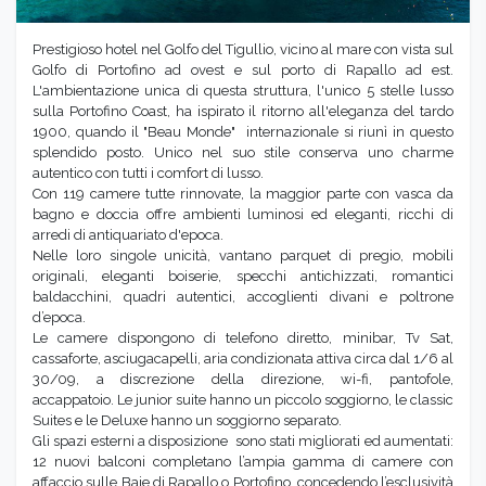
Prestigioso hotel nel Golfo del Tigullio, vicino al mare con vista sul
Golfo di Portofino ad ovest e sul porto di Rapallo ad est.
L'ambientazione unica di questa struttura, l'unico 5 stelle lusso
sulla Portofino Coast, ha ispirato il ritorno all'eleganza del tardo
1900, quando il "Beau Monde" internazionale si riunì in questo
splendido posto. Unico nel suo stile conserva uno charme
autentico con tutti i comfort di lusso.
Con 119 camere tutte rinnovate, la maggior parte con vasca da
bagno e doccia offre ambienti luminosi ed eleganti, ricchi di
arredi di antiquariato d'epoca.
Nelle loro singole unicità, vantano parquet di pregio, mobili
originali, eleganti boiserie, specchi antichizzati, romantici
baldacchini, quadri autentici, accoglienti divani e poltrone
d’epoca.
Le camere dispongono di telefono diretto, minibar, Tv Sat,
cassaforte, asciugacapelli, aria condizionata attiva circa dal 1/6 al
30/09, a discrezione della direzione, wi-fi, pantofole,
accappatoio. Le junior suite hanno un piccolo soggiorno, le classic
Suites e le Deluxe hanno un soggiorno separato.
Gli spazi esterni a disposizione sono stati migliorati ed aumentati:
12 nuovi balconi completano l’ampia gamma di camere con
affaccio sulle Baie di Rapallo o Portofino, concedendo l’esclusività