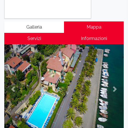
Galleria
Mappa
Servizi
Informazioni
Previous
Next