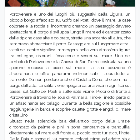
Portovenere è uno dei luoghi più suggestivi della Liguria, un
piccolo borgo affacciato sul Golfo dei Poeti, dove il mare, le case
colorate e la roccia si incontrano creando un paesaggio davvero
spettacolare. Il borgo si sviluppa lungo il mare ed è caratterizzato
dalle tipiche case alte e colorate, strette una accanto all'altra, che
sembrano abbracciare il porto. Passeggiare sul lungomare e tra i
vicoli del centro significa immergersi nella vera atmosfera ligure,
tra botteghe, ristoranti, focaccerie e scorci sul mare. Uno dei
simboli di Portovenere è la Chiesa di San Pietro, costruita su uno
sperone roccioso a picco sul mare. La sua posizione è
straordinaria e offre panorami indimenticabili, soprattutto al
tramonto. Da non perdere anche il Castello Doria, che domina il
borgo dall'alto. La salita viene ripagata da una vista magnifica sul
paese, sul Golfo dei Poeti e sulle isole vicine. Proprio di fronte a
Portovenere si trovano le isole di Palmaria, Tino e Tinetto, parte di
un affascinante arcipelago. Durante la bella stagione è possibile
raggiungerle in barca e scoprire calette, grotte e angoli di mare
cristallino.
Situato nella splendida baia dell'antico borgo delle Grazie,
circondato da palme e pini in zona panoramica e tranquilla,
direttamente sul mare e di fronte al piccolo porto turistico, l'hotel
Della Baia dispone di 34 camere, coloratissime ed adatte sia a