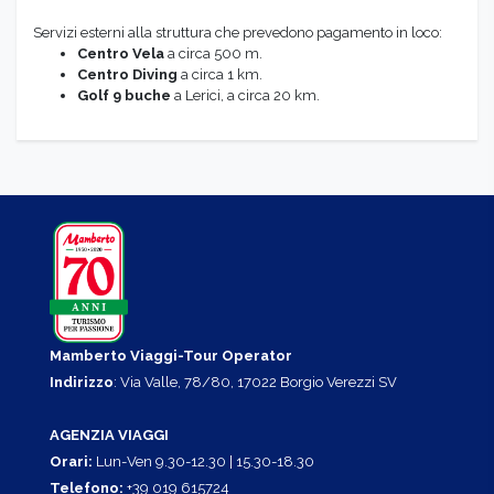
Servizi esterni alla struttura che prevedono pagamento in loco:
Centro Vela
a circa 500 m.
Centro Diving
a circa 1 km.
Golf 9 buche
a Lerici, a circa 20 km.
Mamberto Viaggi-Tour Operator
Indirizzo
: Via Valle, 78/80, 17022 Borgio Verezzi SV
AGENZIA VIAGGI
Orari:
Lun-Ven 9.30-12.30 | 15.30-18.30
Telefono:
+39 019 615724