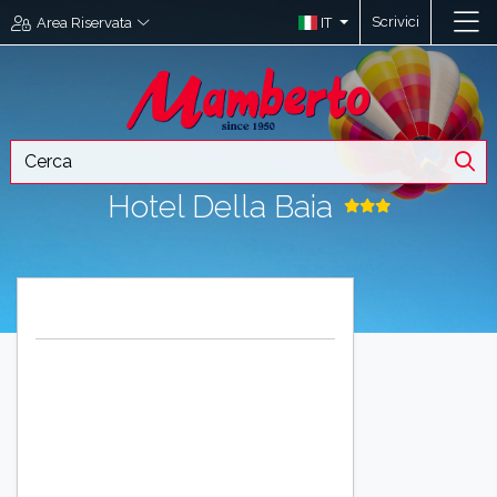
Scrivici
IT
Area Riservata
Hotel Della Baia