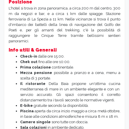
Posizione
L'hotel si trova in zona panoramica, a circa 200 m dal centro, 300
m da negozi e bar, e a circa 1 km dalle spiagge. Stazione
ferroviaria di La Spezia a 11 km. Nelle vicinanze si trova il punto
d'imbarco dei battelli della linea di navigazione del Golfo dei
Poeti e, per gli amanti del trekking, c'è la possibilità di
raggiungere le Cinque Terre tramite bellissimi sentieri
panoramici.
Info utili & Generali
Check-in
dalle ore 15:00.
Chek out
fino alle ore 10:00.
Prima colazione
continentale.
Mezza pensione
possibile a pranzo e a cena, menu a
scelta di 3 portate.
Il ristorante
Della Baia propone un'ottima cucina
mediterranea di mare in un ambiente elegante e con un
servizio accurato. Gli spazi consentono il corretto
distanziamento tra i tavoli secondo le normative vigenti.
E-bike
gratuite secondo la disponibilità.
Piscina
aperta da circa inizio maggio a circa metà ottobre,
in base alle condizioni atmosferiche e misura 8 m x 18 m.
Camere singole
sono tutte con doccia.
Sala colazioni
in ambiente dedicato.