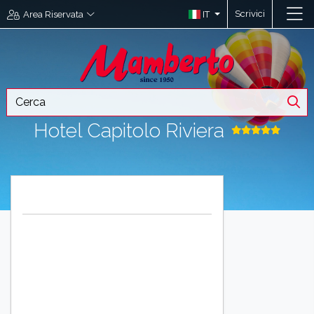
Scrivici
IT
Area Riservata
Hotel Capitolo Riviera