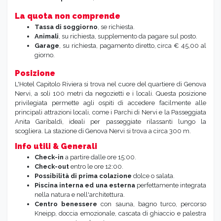
La quota non comprende
Tassa
di soggiorno
, se richiesta.
Animali
, su richiesta, supplemento da pagare sul posto.
Garage
, su richiesta, pagamento diretto, circa € 45,00 al
giorno.
Posizione
L'Hotel Capitolo Riviera si trova nel cuore del quartiere di Genova
Nervi, a soli 100 metri da negozietti e i locali. Questa posizione
privilegiata permette agli ospiti di accedere facilmente alle
principali attrazioni locali, come i Parchi di Nervi e la Passeggiata
Anita Garibaldi, ideali per passeggiate rilassanti lungo la
scogliera. La stazione di Genova Nervi si trova a circa 300 m.
Info utili & Generali
Check-in
a partire dalle ore 15:00.
Check-out
entro le ore 12:00.
Possibilità di prima colazione
dolce o salata.
Piscina interna ed una esterna
perfettamente integrata
nella natura e nell'architettura.
Centro benessere
con sauna, bagno turco, percorso
Kneipp, doccia emozionale, cascata di ghiaccio e palestra