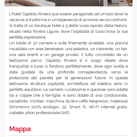
L'hotel Capitolo Riviera può essere paragonato ad un'oasi dove la
vacanza si trasforma in un'esperienza di armonia senza confronti.
Si tratta di un boutique hotel a 5 stelle lusso ispirato dalla Natura,
situato nella Riviera Ligure, dove l'ospitalità di lusso trova la sua
perfetta espressione.
Un totale di 37 camere e suite finemente arredate, una piscina
riscaldata con area benessere, una palestra, un ristorante, un bar,
una sala eventi e un garage privato, il tutto circondato da un
bellissimo parco. Capitolo Riviera è il luogo ideale dove
tranquillità e lusso si fondono perfettamente, dove ogni scelta è
stata guidata da una profonda consapevolezza verso la
protezione del pianeta per le generazioni future. In questa
bellissima struttura ospitalità, architettura ed estetica sono in
perfetto equilibrio. Le camere, curatissime e spaziose sono adatte
sia a coppie che a famiglie, e sono dotate di aria condizionata,
cassaforte, minibar, macchina da tè e caffè Nespresso, materassi
Simmonns 100% ecologici, 55’ Smart Tv, WI-FI internet gratis,
ciabatte, phon professionale GHD.
Mappa