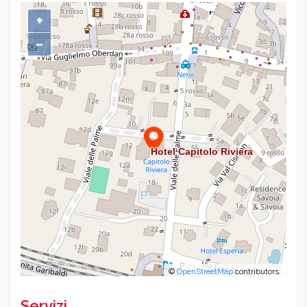
+
−
©
OpenStreetMap
contributors.
Servizi