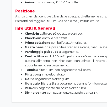
Animali,
su richiesta, € 16,00 a notte.
Posizione
A circa 1 km dal centro e 1 km dalle spiagge, direttamente sul po
ristoranti nel raggio di 100 m. Casinò a circa 3 minuti d'auto.
Info utili & Generali
Check-in
dalle ore 16:00 alle ore 24:00.
Check-out
entro le ore 12:00.
Prima colazione
con buffet all'Americana.
Mezza pensione
possibile a pranzo e a cena, menu a scel
Parcheggio pubblico
a pagamento.
Centro fitness
di 200 m2 gestito da un'associazione spo
piscina all'aperto non riscaldata con sdraio. Il nostr
appuntamento e a pagamento.
Tennis
a circa 1 km, con pagamento sul posto.
Ping pong
in hotel, gratuito.
Golf
a pagamento a circa 3 km.
Noleggio Biciclette
a pagamento tramite fornitore este
Vela
con pagamento sul posto a circa 1 km.
Diving center
con pagamento sul posto a circa 1 km.