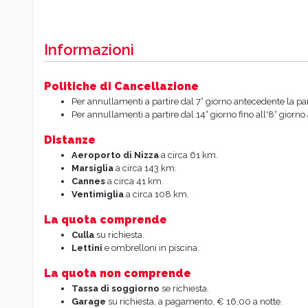
Informazioni
Politiche di Cancellazione
Per annullamenti a partire dal 7° giorno antecedente la p
Per annullamenti a partire dal 14° giorno fino all'8° giorn
Distanze
Aeroporto di Nizza
a circa 61 km.
Marsiglia
a circa 143 km.
Cannes
a circa 41 km.
Ventimiglia
a circa 108 km.
La quota comprende
Culla
su richiesta.
Lettini
e ombrelloni in piscina.
La quota non comprende
Tassa di soggiorno
se richiesta.
Garage
su richiesta, a pagamento, € 16,00 a notte.