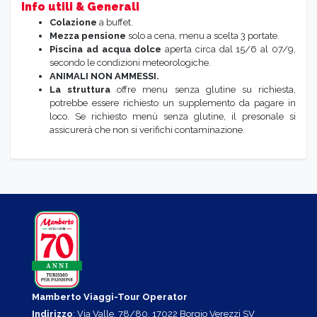
Info utili & Generali
Colazione
a buffet.
Mezza pensione
solo a cena, menu a scelta 3 portate.
Piscina ad acqua dolce
aperta circa dal 15/6 al 07/9,
secondo le condizioni meteorologiche.
ANIMALI NON AMMESSI.
La struttura
offre menu senza glutine su richiesta,
potrebbe essere richiesto un supplemento da pagare in
loco.
Se richiesto menù senza glutine, il presonale si
assicurerà che non si verifichi contaminazione.
Mamberto Viaggi-Tour Operator
Indirizzo
: Via Valle, 78/80, 17022 Borgio Verezzi SV