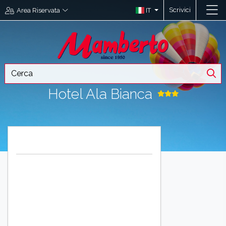
Scrivici
IT
Area Riservata
Hotel Ala Bianca