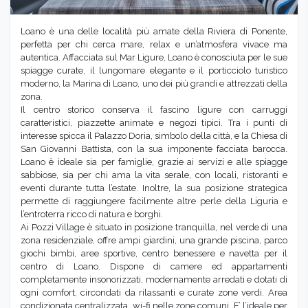
Loano è una delle località più amate della Riviera di Ponente,
perfetta per chi cerca mare, relax e un’atmosfera vivace ma
autentica. Affacciata sul Mar Ligure, Loano è conosciuta per le sue
spiagge curate, il lungomare elegante e il porticciolo turistico
moderno, la Marina di Loano, uno dei più grandi e attrezzati della
zona.
Il centro storico conserva il fascino ligure con carruggi
caratteristici, piazzette animate e negozi tipici. Tra i punti di
interesse spicca il Palazzo Doria, simbolo della città, e la Chiesa di
San Giovanni Battista, con la sua imponente facciata barocca.
Loano è ideale sia per famiglie, grazie ai servizi e alle spiagge
sabbiose, sia per chi ama la vita serale, con locali, ristoranti e
eventi durante tutta l’estate. Inoltre, la sua posizione strategica
permette di raggiungere facilmente altre perle della Liguria e
l’entroterra ricco di natura e borghi.
Ai Pozzi Village è situato in posizione tranquilla, nel verde di una
zona residenziale, offre ampi giardini, una grande piscina, parco
giochi bimbi, aree sportive, centro benessere e navetta per il
centro di Loano. Dispone di camere ed appartamenti
completamente insonorizzati, modernamente arredati e dotati di
ogni comfort, circondati da rilassanti e curate zone verdi. Area
condizionata centralizzata, wi-fi nelle zone comuni. E’ l’ideale per