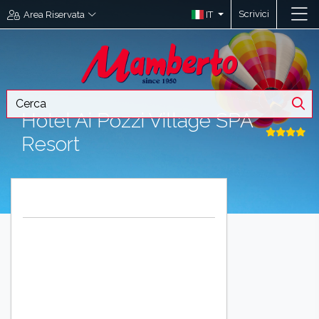
Scrivici
IT
Area Riservata
Hotel Ai Pozzi Village SPA
Resort