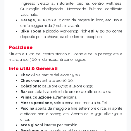
ingresso vietato al ristorante, piscina, centro wellness.
Guinzaglio obbligatorio. Necessario l'ultimo certificato
vaccinale.
Garage,
€ 10,00 al giorno da pagare in loco, escluso a
chi fa soggiorni da 7 notti in avanti.
Bike room
e piccolo work-shop, richiesti € 20,00 come
deposito per la chiave, da chiedere in reception.
Posizione
Situato a 1 km dal centro storico di Loano e dalla passeggiata a
mare, a soli 300 m da ristoranti bar e negozi.
Info utili & Generali
Check-in
a partire dalle ore 15:00.
Check-out
entro le ore 10:00.
Colazione:
dalle ore 07:30 alle ore 09:30.
Bar
con sala tv aperto dalle ore 10:00 alle ore 20:00.
Prima colazione
all'americana.
Mezza pensione,
solo a cena, con menu a buffet.
Piscina
aperta da maggio a fine settembre circa, in aprile
e ottobre non è sorvegliata. Aperta dalle 9:30 alle 19:00
circa.
Area giochi
interna per bambini.
Parcheggio
adiacente, pubblico non sorvegliato.