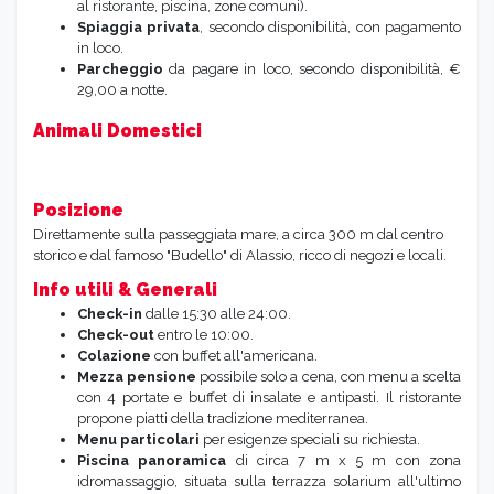
al ristorante, piscina, zone comuni).
Spiaggia privata
, secondo disponibilità, con pagamento
in loco.
Parcheggio
da pagare in loco, secondo disponibilità, €
29,00 a notte.
Animali Domestici
Posizione
Direttamente sulla passeggiata mare, a circa 300 m dal centro
storico e dal famoso "Budello" di Alassio, ricco di negozi e locali.
Info utili & Generali
Check-in
dalle 15:30 alle 24:00.
Check-out
entro le 10:00.
Colazione
con buffet all'americana.
Mezza pensione
possibile solo a cena, con menu a scelta
con 4 portate e buffet di insalate e antipasti. Il ristorante
propone piatti della tradizione mediterranea.
Menu particolari
per esigenze speciali su richiesta.
Piscina panoramica
di circa 7 m x 5 m con zona
idromassaggio, situata sulla terrazza solarium all'ultimo