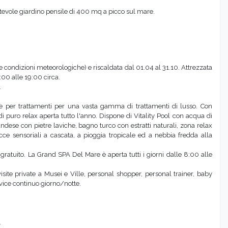
e condizioni meteorologiche) e riscaldata dal 01.04 al 31.10. Attrezzata
:00 alle 19:00 circa.
.
le per trattamenti per una vasta gamma di trattamenti di lusso.
Con
i puro relax aperta tutto l'anno. Dispone di Vitality Pool con acqua di
dese con pietre laviche, bagno turco con estratti naturali, zona relax
cce sensoriali a cascata, a pioggia tropicale ed a nebbia fredda alla
tuito. La Grand SPA Del Mare è aperta tutti i giorni dalle 8:00 alle
site private a Musei e Ville, personal shopper, personal trainer, baby
rvice continuo giorno/notte.
.