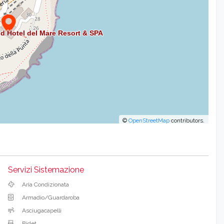
©
OpenStreetMap
contributors.
Servizi Sistemazione
Aria Condizionata
Armadio/Guardaroba
Asciugacapelli
Bidet