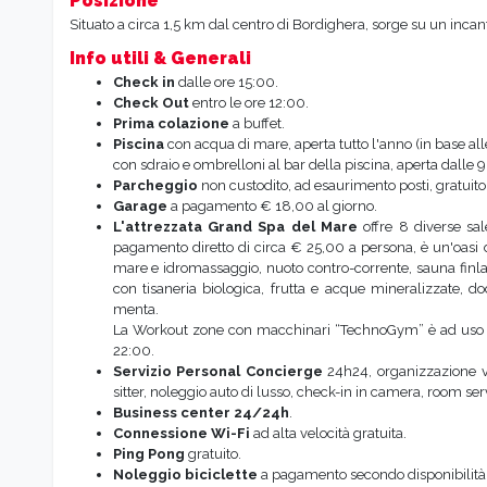
Info utili & Generali
Check in
dalle ore 15:00.
Check Out
entro le ore 12:00.
Prima colazione
a buffet.
Piscina
con acqua di mare, aperta tutto l'anno (in base all
con sdraio e ombrelloni al bar della piscina, aperta dalle 9
Parcheggio
non custodito, ad esaurimento posti, gratuito
Garage
a pagamento € 18,00 al giorno.
L'attrezzata Grand Spa del Mare
o
ffre 8 diverse sa
pagamento diretto di circa € 25,00 a persona, è un'oasi d
mare e idromassaggio, nuoto contro-corrente, sauna finlan
con tisaneria biologica, frutta e acque mineralizzate, do
menta.
La Workout zone con macchinari “TechnoGym” è ad uso gra
22:00.
Servizio Personal Concierge
24h24,
organizzazione vi
sitter, noleggio auto di lusso, check-in in camera, room se
Business center
24/24h
.
Connessione Wi-Fi
ad alta velocità gratuita.
Ping Pong
gratuito.
Noleggio biciclette
a pagamento secondo disponibilità
Noleggio scooter
a pagamento secondo disponibilità.