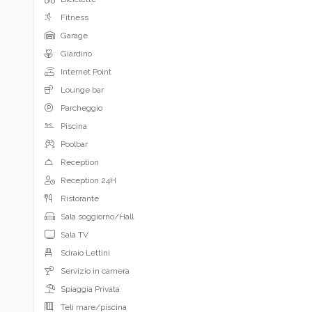
Fitness
Garage
Giardino
Internet Point
Lounge bar
Parcheggio
Piscina
Poolbar
Reception
Reception 24H
Ristorante
Sala soggiorno/Hall
Sala TV
Sdraio Lettini
Servizio in camera
Spiaggia Privata
Teli mare/piscina
Terrazza/Solarium