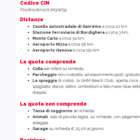
IT008008A1OIUM3WG9
Distanze
Casello autostradale di Sanremo
a circa 10 km.
Stazione ferroviaria di Bordighera
a circa 3 km.
Monte Carlo
a circa 34 km.
Aeroporto Nizza
a circa 58 km.
Aeroporto Genova
a circa 151 km.
La quota comprende
Culla
per infant su richiesta.
Parcheggio
non custodito, ad esaurimento posti, gratuit
La spiaggia
di ciotoli, la GHM Beach Club, aperta circa
spogliatoi, docce, lettini, ombrelloni e telo mare (due le
doppia).
La quota non comprende
Tassa di soggiorno
se richiesta.
Animali
, solo di piccola taglia, su richiesta, con paga
spiaggia.
Garage
su richiesta € 25,00 al giorno.
Posizione
Situato a circa 1,5 km dal centro di Bordighera, sorge su un inca