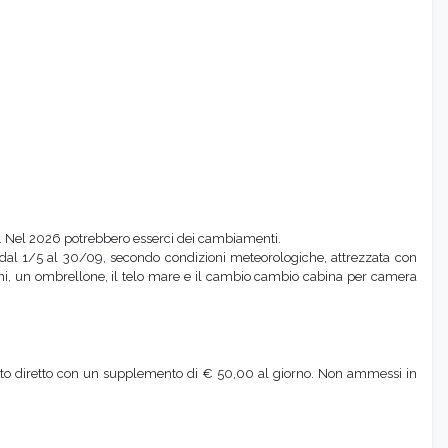
o. Nel 2026 potrebbero esserci dei cambiamenti.
 dal 1/5 al 30/09, secondo condizioni meteorologiche, attrezzata con
ttini, un ombrellone, il telo mare e il cambio cambio cabina per camera
mento diretto con un supplemento di € 50,00 al giorno. Non ammessi in
ntevole giardino pensile di 400 mq a picco sul mare.