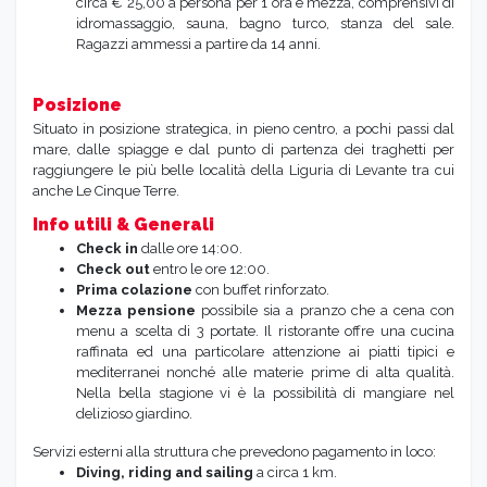
circa € 25,00 a persona per 1 ora e mezza, comprensivi di
idromassaggio, sauna, bagno turco, stanza del sale.
Ragazzi ammessi a partire da 14 anni.
Posizione
Situato in posizione strategica, in pieno centro, a pochi passi dal
mare, dalle spiagge e dal punto di partenza dei traghetti per
raggiungere le più belle località della Liguria di Levante tra cui
anche Le Cinque Terre.
Info utili & Generali
Check in
dalle ore 14:00.
Check out
entro le
ore 12:00.
Prima colazione
con buffet rinforzato.
Mezza pensione
possibile sia a pranzo che a cena con
menu a scelta di 3 portate. Il ristorante offre una cucina
raffinata ed una particolare attenzione ai piatti tipici e
mediterranei nonché alle materie prime di alta qualità.
Nella bella stagione vi è la possibilità di mangiare nel
delizioso giardino.
Servizi esterni alla struttura che prevedono pagamento in loco:
Diving, riding and sailing
a circa 1 km.