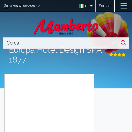
Scrivici
IT
Area Riservata
Europa Hotel Design SPA
1877