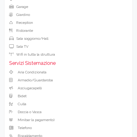
Garage
Giardino
Reception
Ristorante
Sala soggiorno/Hall
Sala TV
Wifi in tutta la struttura
Servizi Sistemazione
Aria Condizionata
Armadio/Guardaroba
Asciugacapelli
Bidet
Culla
Doccia o Vasca
Minibar (a pagamento)
Telefono
Riscaldamento