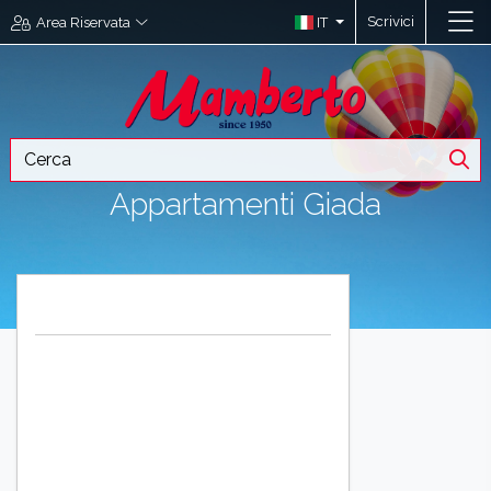
Scrivici
IT
Area Riservata
Appartamenti Giada