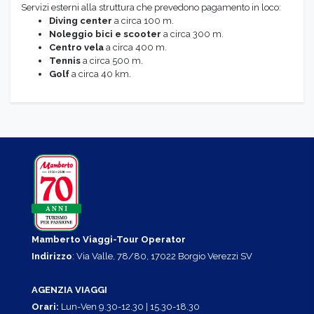
Servizi esterni alla struttura che prevedono pagamento in loco:
Diving center
a circa 100 m.
Noleggio bici e scooter
a circa 300 m.
Centro vela
a circa 400 m.
Tennis
a circa 500 m.
Golf
a circa 40 km.
Mamberto Viaggi-Tour Operator
Indirizzo
: Via Valle, 78/80, 17022 Borgio Verezzi SV
AGENZIA VIAGGI
Orari:
Lun-Ven 9.30-12.30 | 15.30-18.30