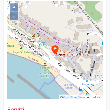
+
−
©
OpenStreetMap
contributors.
Servizi