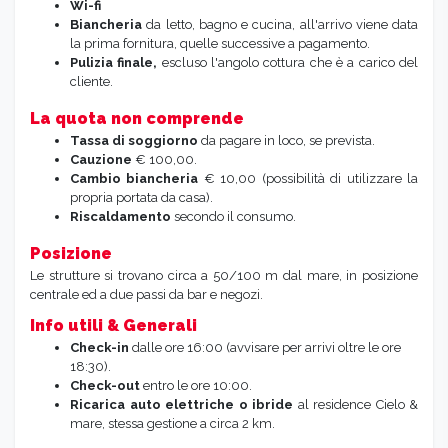
Wi-fi
Biancheria
da letto, bagno e cucina, all'arrivo viene data
la prima fornitura, quelle successive a pagamento.
Pulizia finale,
escluso l'angolo cottura che è a carico del
cliente.
La quota non comprende
Tassa di soggiorno
da pagare in loco, se prevista.
Cauzione
€ 100,00.
Cambio biancheria
€ 10,00 (possibilità di utilizzare la
propria portata da casa).
Riscaldamento
secondo il consumo.
Posizione
Le strutture si trovano circa a 50/100 m dal mare, in posizione
centrale ed a due passi da bar e negozi.
Info utili & Generali
Check-in
dalle ore 16:00 (avvisare per arrivi oltre le ore
18:30).
Check-out
entro le ore 10:00.
Ricarica auto elettriche o ibride
al residence Cielo &
mare, stessa gestione a circa 2 km.