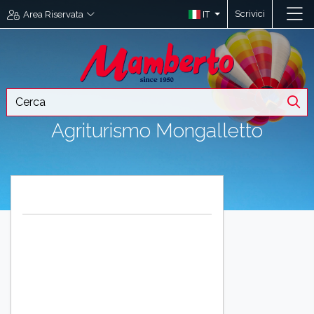
Scrivici
IT
Area Riservata
Agriturismo Mongalletto